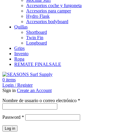
Mochila Surf
Accesorios coche y furgoneta
Accesorios para camper
Hydro Flask
Accesorios bodyboard
Quillas
Shortboard
Twin Fin
Longboard
Grips
Invento
Ropa
REMATE FINAL
SALE
0
items
Login / Register
Sign in
Create an Account
Obligatorio
Nombre de usuario o correo electrónico
*
Obligatorio
Password
*
Log in