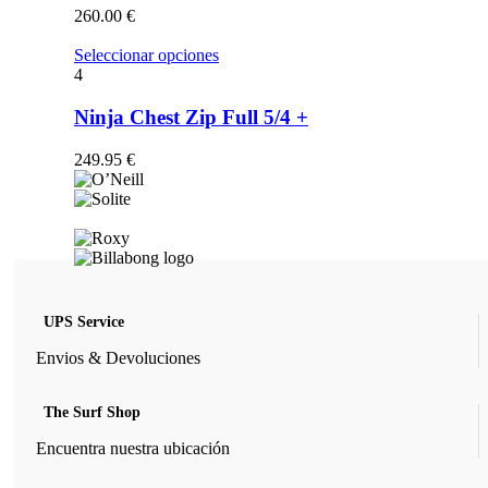
opciones
260.00
€
se
pueden
Este
Seleccionar opciones
elegir
producto
4
en
tiene
la
múltiples
Ninja Chest Zip Full 5/4 +
página
variantes.
de
Las
249.95
€
producto
opciones
se
pueden
elegir
en
la
página
de
UPS Service
producto
Envios & Devoluciones
The Surf Shop
Encuentra nuestra ubicación