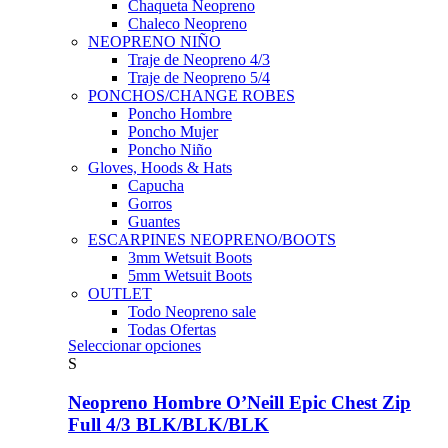
Chaqueta Neopreno
Chaleco Neopreno
NEOPRENO NIÑO
Traje de Neopreno 4/3
Traje de Neopreno 5/4
PONCHOS/CHANGE ROBES
Poncho Hombre
Poncho Mujer
Poncho Niño
Gloves, Hoods & Hats
Capucha
Gorros
Guantes
ESCARPINES NEOPRENO/BOOTS
3mm Wetsuit Boots
5mm Wetsuit Boots
OUTLET
Todo Neopreno
sale
Todas Ofertas
Este
Seleccionar opciones
producto
S
tiene
múltiples
Neopreno Hombre O’Neill Epic Chest Zip
variantes.
Full 4/3 BLK/BLK/BLK
Las