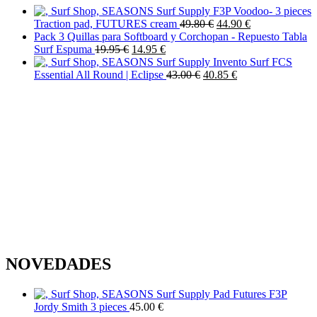
F3P Voodoo- 3 pieces
El
El
Traction pad, FUTURES cream
49.80
€
44.90
€
precio
precio
Pack 3 Quillas para Softboard y Corchopan - Repuesto Tabla
El
El
original
actual
Surf Espuma
19.95
€
14.95
€
precio
precio
era:
es:
Invento Surf FCS
original
actual
El
49.80 €.
El
44.90 €.
Essential All Round | Eclipse
43.00
€
40.85
€
era:
es:
precio
precio
19.95 €.
14.95 €.
original
actual
era:
es:
43.00 €.
40.85 €.
NOVEDADES
Pad Futures F3P
Jordy Smith 3 pieces
45.00
€