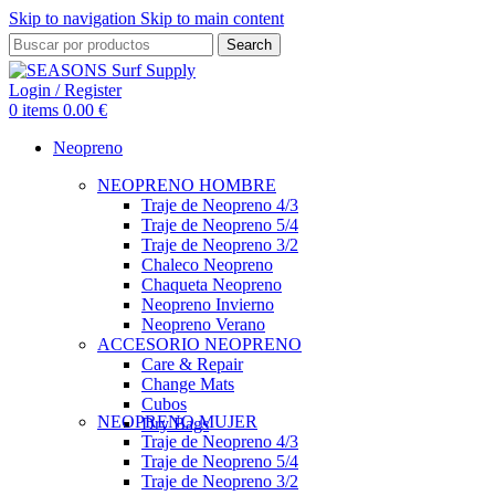
Skip to navigation
Skip to main content
Search
Login / Register
0
items
0.00
€
Neopreno
NEOPRENO HOMBRE
Traje de Neopreno 4/3
Traje de Neopreno 5/4
Traje de Neopreno 3/2
Chaleco Neopreno
Chaqueta Neopreno
Neopreno Invierno
Neopreno Verano
ACCESORIO NEOPRENO
Care & Repair
Change Mats
Cubos
NEOPRENO MUJER
Dry Bags
Traje de Neopreno 4/3
Traje de Neopreno 5/4
Traje de Neopreno 3/2