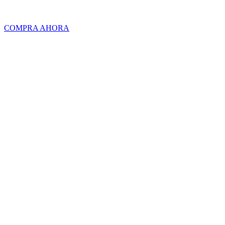
Surf Ears 4.0
COMPRA AHORA
Seasons Surf Shop
Don Bosco 3, A Coruña, Spain
Phone: 981 06 27 29
Mail: info@surfseasons.com