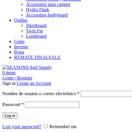
Accesorios para camper
Hydro Flask
Accesorios bodyboard
Quillas
Shortboard
Twin Fin
Longboard
Grips
Invento
Ropa
REMATE FINAL
SALE
0
items
Login / Register
Sign in
Create an Account
Obligatorio
Nombre de usuario o correo electrónico
*
Obligatorio
Password
*
Log in
Lost your password?
Remember me