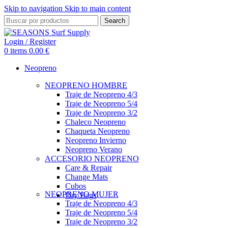
Skip to navigation
Skip to main content
Search
Login / Register
0
items
0.00
€
Neopreno
NEOPRENO HOMBRE
Traje de Neopreno 4/3
Traje de Neopreno 5/4
Traje de Neopreno 3/2
Chaleco Neopreno
Chaqueta Neopreno
Neopreno Invierno
Neopreno Verano
ACCESORIO NEOPRENO
Care & Repair
Change Mats
Cubos
NEOPRENO MUJER
Dry Bags
Traje de Neopreno 4/3
Traje de Neopreno 5/4
Traje de Neopreno 3/2