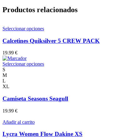
Productos relacionados
Este
Seleccionar opciones
producto
tiene
Calcetines Quiksilver 5 CREW PACK
múltiples
variantes.
19.99
€
Las
opciones
Este
Seleccionar opciones
se
producto
S
pueden
tiene
M
elegir
múltiples
L
en
variantes.
XL
la
Las
página
opciones
Camiseta Seasons Seagull
de
se
producto
pueden
19.99
€
elegir
en
Añadir al carrito
la
página
Lycra Women Flow Dakine XS
de