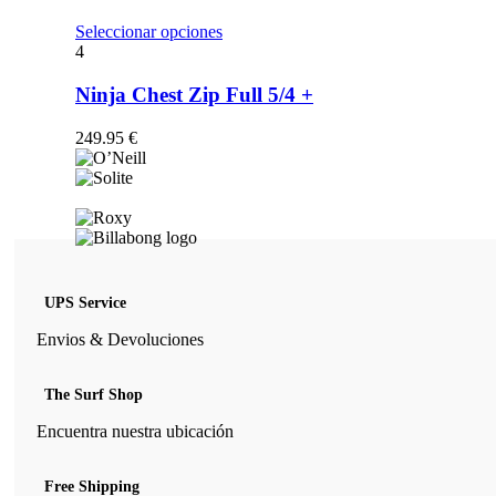
opciones
se
Este
Seleccionar opciones
pueden
producto
4
elegir
tiene
en
múltiples
Ninja Chest Zip Full 5/4 +
la
variantes.
página
Las
249.95
€
de
opciones
producto
se
pueden
elegir
en
la
página
de
UPS Service
producto
Envios & Devoluciones
The Surf Shop
Encuentra nuestra ubicación
Free Shipping