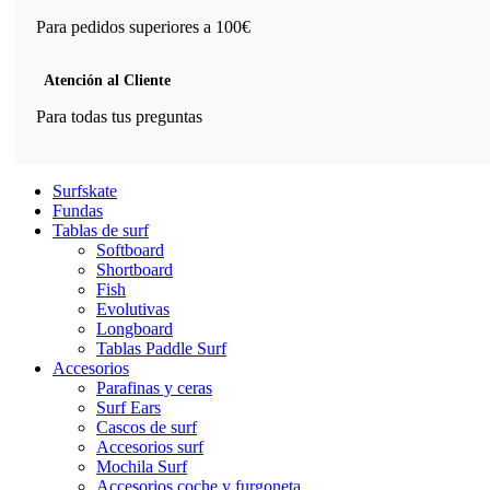
Para pedidos superiores a 100€
Atención al Cliente
Para todas tus preguntas
Surfskate
Fundas
Tablas de surf
Softboard
Shortboard
Fish
Evolutivas
Longboard
Tablas Paddle Surf
Accesorios
Parafinas y ceras
Surf Ears
Cascos de surf
Accesorios surf
Mochila Surf
Accesorios coche y furgoneta