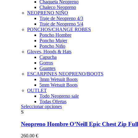
Chaqueta Neopreno
Chaleco Neopreno
NEOPRENO NIÑO
Traje de Neopreno 4/3
Traje de Neopreno 5/4
PONCHOS/CHANGE ROBES
Poncho Hombre
Poncho Mujer
Poncho Niño
Gloves, Hoods & Hats
Capucha
Gorros
Guantes
ESCARPINES NEOPRENO/BOOTS
3mm Wetsuit Boots
5mm Wetsuit Boots
OUTLET
Todo Neopreno
sale
Todas Ofertas
Este
Seleccionar opciones
producto
S
tiene
múltiples
Neopreno Hombre O’Neill Epic Chest Zip F
variantes.
Las
260.00
€