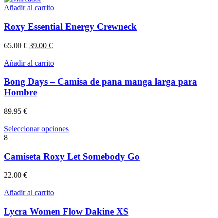
Añadir al carrito
Roxy Essential Energy Crewneck
El
El
65.00
€
39.00
€
precio
precio
original
actual
Añadir al carrito
era:
es:
65.00 €.
39.00 €.
Bong Days – Camisa de pana manga larga para
Hombre
89.95
€
Este
Seleccionar opciones
producto
8
tiene
múltiples
Camiseta Roxy Let Somebody Go
variantes.
Las
22.00
€
opciones
se
Añadir al carrito
pueden
elegir
Lycra Women Flow Dakine XS
en