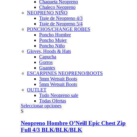
Chaqueta Neopreno
Chaleco Neopreno
NEOPRENO NIÑO
Traje de Neopreno 4/3
Traje de Neopreno 5/4
PONCHOS/CHANGE ROBES
Poncho Hombre
Poncho Mujer
Poncho Niño
Gloves, Hoods & Hats
Capucha
Gorros
Guantes
ESCARPINES NEOPRENO/BOOTS
3mm Wetsuit Boots
5mm Wetsuit Boots
OUTLET
Todo Neopreno
sale
Todas Ofertas
Este
Seleccionar opciones
producto
S
tiene
múltiples
Neopreno Hombre O’Neill Epic Chest Zip
variantes.
Full 4/3 BLK/BLK/BLK
Las