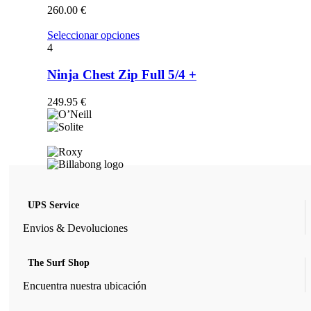
opciones
260.00
€
se
pueden
Este
Seleccionar opciones
elegir
producto
4
en
tiene
la
múltiples
Ninja Chest Zip Full 5/4 +
página
variantes.
de
Las
249.95
€
producto
opciones
se
pueden
elegir
en
la
página
de
UPS Service
producto
Envios & Devoluciones
The Surf Shop
Encuentra nuestra ubicación