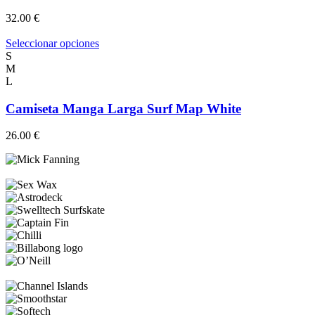
la
32.00
€
página
de
Este
Seleccionar opciones
producto
producto
S
tiene
M
múltiples
L
variantes.
Las
Camiseta Manga Larga Surf Map White
opciones
se
26.00
€
pueden
elegir
en
la
página
de
producto