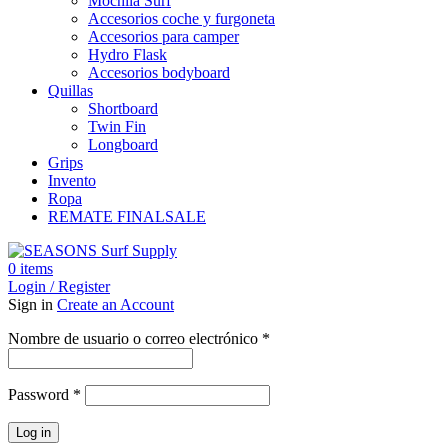
Mochila Surf
Accesorios coche y furgoneta
Accesorios para camper
Hydro Flask
Accesorios bodyboard
Quillas
Shortboard
Twin Fin
Longboard
Grips
Invento
Ropa
REMATE FINAL
SALE
0
items
Login / Register
Sign in
Create an Account
Obligatorio
Nombre de usuario o correo electrónico
*
Obligatorio
Password
*
Log in