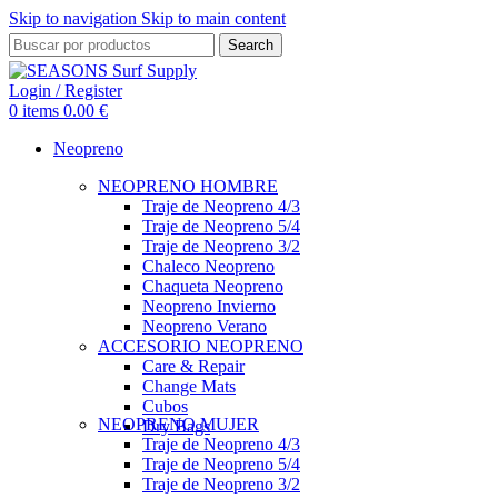
Skip to navigation
Skip to main content
Search
Login / Register
0
items
0.00
€
Neopreno
NEOPRENO HOMBRE
Traje de Neopreno 4/3
Traje de Neopreno 5/4
Traje de Neopreno 3/2
Chaleco Neopreno
Chaqueta Neopreno
Neopreno Invierno
Neopreno Verano
ACCESORIO NEOPRENO
Care & Repair
Change Mats
Cubos
NEOPRENO MUJER
Dry Bags
Traje de Neopreno 4/3
Traje de Neopreno 5/4
Traje de Neopreno 3/2