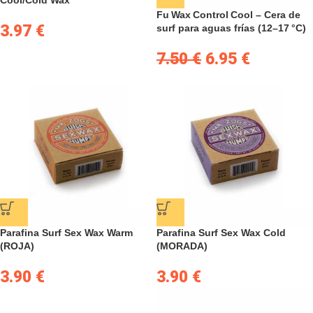
Cool/Cold Wax
Fu Wax Control Cool – Cera de
3.97
€
surf para aguas frías (12–17 °C)
7.50
€
6.95
€
Parafina Surf Sex Wax Warm
Parafina Surf Sex Wax Cold
(ROJA)
(MORADA)
3.90
€
3.90
€