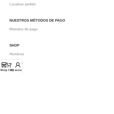
Localizar pedido
NUESTROS MÉTODOS DE PAGO
Metodos de pago
SHOP
Hombres
Mujeres
Shop
Cart
My account
Niños
Surf
SOBRE SEASONS SURF SHOP
Blog
Envios