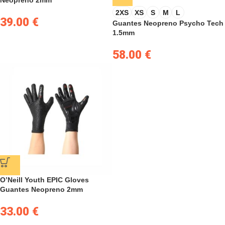
Neopreno 2mm
2XS
XS
S
M
L
39.00
€
Guantes Neopreno Psycho Tech
1.5mm
58.00
€
O’Neill Youth EPIC Gloves
Guantes Neopreno 2mm
33.00
€