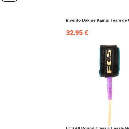
Invento Dakine Kainui Team de 6
32.95
€
FCS All Round Classic Leash-Mu