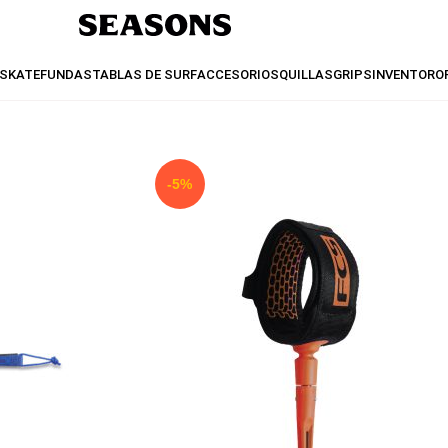
SKATE
FUNDAS
TABLAS DE SURF
ACCESORIOS
QUILLAS
GRIPS
INVENTO
RO
-5%