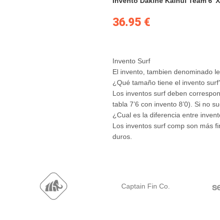
Invento Dakine Kainui Team 6′ X
36.95
€
Invento Surf
El invento, tambien denominado lea
¿Qué tamaño tiene el invento surf
Los inventos surf deben correspond
tabla 7’6 con invento 8’0). Si no 
¿Cual es la diferencia entre inven
Los inventos surf comp son más fi
duros.
Captain Fin Co.