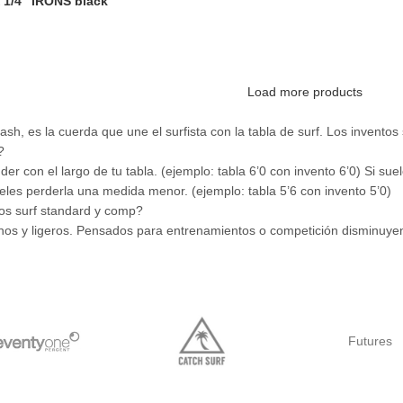
 1/4″ IRONS black
Load more products
sh, es la cuerda que une el surfista con la tabla de surf. Los invento
?
er con el largo de tu tabla. (ejemplo: tabla 6’0 con invento 6’0) Si s
sueles perderla una medida menor. (ejemplo: tabla 5’6 con invento 5’0)
tos surf standard y comp?
nos y ligeros. Pensados para entrenamientos o competición disminuyen 
Futures