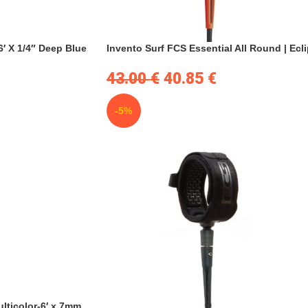
′ X 1/4″ Deep Blue
Invento Surf FCS Essential All Round | Ecl
43.00
€
40.85
€
-5%
lticolor-6′ x 7mm