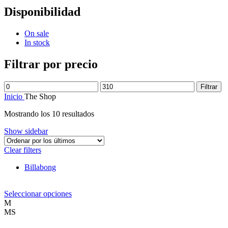
Disponibilidad
On sale
In stock
Filtrar por precio
Precio
Precio
Filtrar
mínimo
máximo
Inicio
The Shop
Ordenado
Mostrando los 10 resultados
por
Show sidebar
los
últimos
Clear filters
Billabong
Este
Seleccionar opciones
producto
M
tiene
MS
múltiples