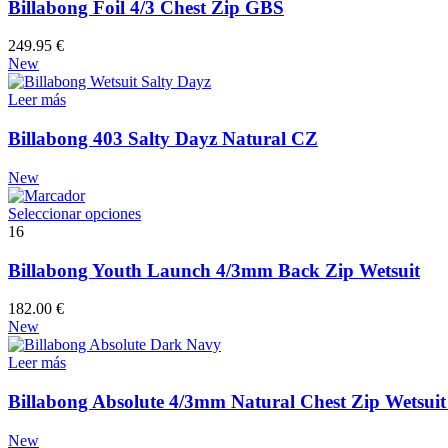
variantes.
Billabong Foil 4/3 Chest Zip GBS
Las
opciones
249.95
€
se
New
pueden
elegir
Leer más
en
la
Billabong 403 Salty Dayz Natural CZ
página
de
New
producto
Este
Seleccionar opciones
producto
16
tiene
múltiples
Billabong Youth Launch 4/3mm Back Zip Wetsuit
variantes.
Las
182.00
€
opciones
New
se
pueden
Leer más
elegir
en
Billabong Absolute 4/3mm Natural Chest Zip Wetsui
la
página
New
de