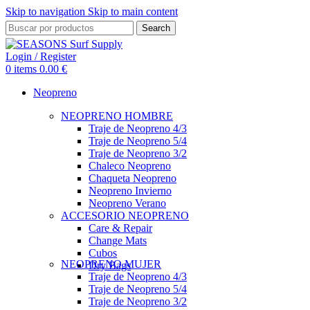
Skip to navigation
Skip to main content
Search
Login / Register
0
items
0.00
€
Neopreno
NEOPRENO HOMBRE
Traje de Neopreno 4/3
Traje de Neopreno 5/4
Traje de Neopreno 3/2
Chaleco Neopreno
Chaqueta Neopreno
Neopreno Invierno
Neopreno Verano
ACCESORIO NEOPRENO
Care & Repair
Change Mats
Cubos
NEOPRENO MUJER
Dry Bags
Traje de Neopreno 4/3
Traje de Neopreno 5/4
Traje de Neopreno 3/2