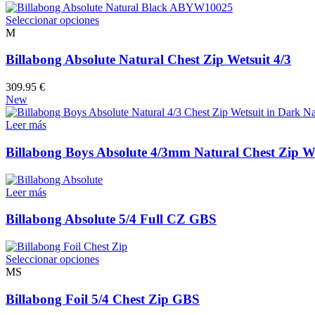
producto
Este
Seleccionar opciones
producto
M
tiene
múltiples
Billabong Absolute Natural Chest Zip Wetsuit 4/3
variantes.
Las
309.95
€
opciones
New
se
pueden
Leer más
elegir
en
Billabong Boys Absolute 4/3mm Natural Chest Zip We
la
página
de
Leer más
producto
Billabong Absolute 5/4 Full CZ GBS
Este
Seleccionar opciones
producto
MS
tiene
múltiples
Billabong Foil 5/4 Chest Zip GBS
variantes.