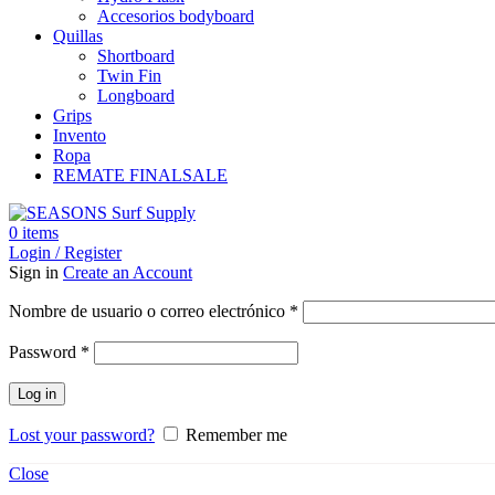
Accesorios bodyboard
Quillas
Shortboard
Twin Fin
Longboard
Grips
Invento
Ropa
REMATE FINAL
SALE
0
items
Login / Register
Sign in
Create an Account
Obligatorio
Nombre de usuario o correo electrónico
*
Obligatorio
Password
*
Log in
Lost your password?
Remember me
Close