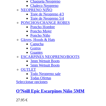
Chaqueta Neopreno
Chaleco Neopreno
NEOPRENO NIÑO
Traje de Neopreno 4/3
Traje de Neopreno 5/4
PONCHOS/CHANGE ROBES
Poncho Hombre
Poncho Mujer
Poncho Niño
Gloves, Hoods & Hats
Capucha
Gorros
Guantes
ESCARPINES NEOPRENO/BOOTS
3mm Wetsuit Boots
5mm Wetsuit Boots
OUTLET
Todo Neopreno
sale
Todas Ofertas
Este
Seleccionar opciones
producto
tiene
O’Neill Epic Escarpines Niño 5MM
múltiples
variantes.
27.95
€
Las