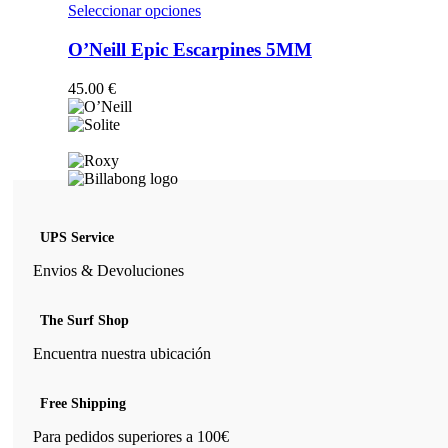
opciones
Este
Seleccionar opciones
se
producto
pueden
tiene
O’Neill Epic Escarpines 5MM
elegir
múltiples
en
variantes.
45.00
€
la
Las
página
opciones
de
se
producto
pueden
elegir
en
la
página
UPS Service
de
producto
Envios & Devoluciones
The Surf Shop
Encuentra nuestra ubicación
Free Shipping
Para pedidos superiores a 100€