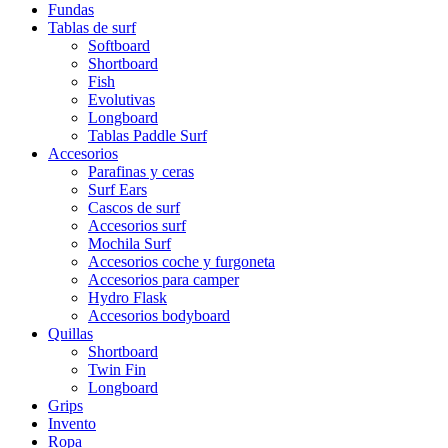
Fundas
Tablas de surf
Softboard
Shortboard
Fish
Evolutivas
Longboard
Tablas Paddle Surf
Accesorios
Parafinas y ceras
Surf Ears
Cascos de surf
Accesorios surf
Mochila Surf
Accesorios coche y furgoneta
Accesorios para camper
Hydro Flask
Accesorios bodyboard
Quillas
Shortboard
Twin Fin
Longboard
Grips
Invento
Ropa