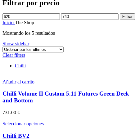
Filtrar por precio
Precio
Precio
Filtrar
mínimo
máximo
Inicio
The Shop
Ordenado
Mostrando los 5 resultados
por
Show sidebar
los
últimos
Clear filters
Chilli
Añadir al carrito
Chilli Volume II Custom 5.11 Futures Green Deck
and Bottom
731.00
€
Este
Seleccionar opciones
producto
tiene
Chilli BV2