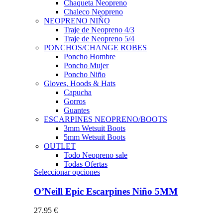
Chaqueta Neopreno
Chaleco Neopreno
NEOPRENO NIÑO
Traje de Neopreno 4/3
Traje de Neopreno 5/4
PONCHOS/CHANGE ROBES
Poncho Hombre
Poncho Mujer
Poncho Niño
Gloves, Hoods & Hats
Capucha
Gorros
Guantes
ESCARPINES NEOPRENO/BOOTS
3mm Wetsuit Boots
5mm Wetsuit Boots
OUTLET
Todo Neopreno
sale
Todas Ofertas
Este
Seleccionar opciones
producto
tiene
O’Neill Epic Escarpines Niño 5MM
múltiples
variantes.
27.95
€
Las