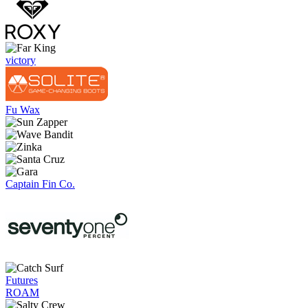
elegir
hasta
en
655.00 €
la
página
de
victory
producto
Fu Wax
Captain Fin Co.
Futures
ROAM