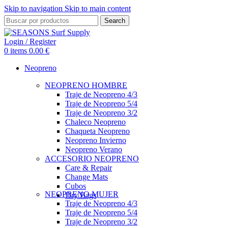
Skip to navigation
Skip to main content
Search
Login / Register
0
items
0.00
€
Neopreno
NEOPRENO HOMBRE
Traje de Neopreno 4/3
Traje de Neopreno 5/4
Traje de Neopreno 3/2
Chaleco Neopreno
Chaqueta Neopreno
Neopreno Invierno
Neopreno Verano
ACCESORIO NEOPRENO
Care & Repair
Change Mats
Cubos
NEOPRENO MUJER
Dry Bags
Traje de Neopreno 4/3
Traje de Neopreno 5/4
Traje de Neopreno 3/2