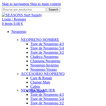
Skip to navigation
Skip to main content
Search
Login / Register
0
items
0.00
€
Neopreno
NEOPRENO HOMBRE
Traje de Neopreno 4/3
Traje de Neopreno 5/4
Traje de Neopreno 3/2
Chaleco Neopreno
Chaqueta Neopreno
Neopreno Invierno
Neopreno Verano
ACCESORIO NEOPRENO
Care & Repair
Change Mats
Cubos
NEOPRENO MUJER
Dry Bags
Traje de Neopreno 4/3
Traje de Neopreno 5/4
Traje de Neopreno 3/2