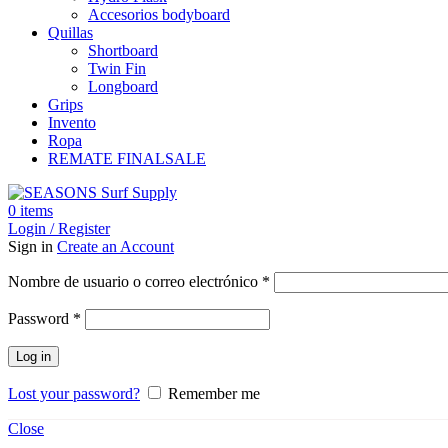
Accesorios bodyboard
Quillas
Shortboard
Twin Fin
Longboard
Grips
Invento
Ropa
REMATE FINAL
SALE
0
items
Login / Register
Sign in
Create an Account
Obligatorio
Nombre de usuario o correo electrónico
*
Obligatorio
Password
*
Log in
Lost your password?
Remember me
Close