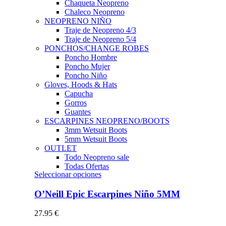
Chaqueta Neopreno
Chaleco Neopreno
NEOPRENO NIÑO
Traje de Neopreno 4/3
Traje de Neopreno 5/4
PONCHOS/CHANGE ROBES
Poncho Hombre
Poncho Mujer
Poncho Niño
Gloves, Hoods & Hats
Capucha
Gorros
Guantes
ESCARPINES NEOPRENO/BOOTS
3mm Wetsuit Boots
5mm Wetsuit Boots
OUTLET
Todo Neopreno
sale
Todas Ofertas
Este
Seleccionar opciones
producto
tiene
O’Neill Epic Escarpines Niño 5MM
múltiples
variantes.
27.95
€
Las