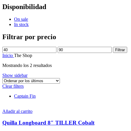
Disponibilidad
On sale
In stock
Filtrar por precio
Precio
Precio
Filtrar
mínimo
máximo
Inicio
The Shop
Ordenado
Mostrando los 2 resultados
por
Show sidebar
los
últimos
Clear filters
Captain Fin
Añadir al carrito
Quilla Longboard 8″ TILLER Cobalt