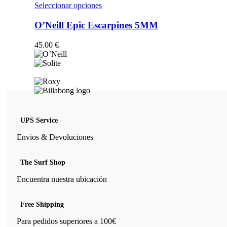
opciones
Este
Seleccionar opciones
se
producto
pueden
tiene
O’Neill Epic Escarpines 5MM
elegir
múltiples
en
variantes.
45.00
€
la
Las
página
opciones
de
se
producto
pueden
elegir
en
la
página
UPS Service
de
producto
Envios & Devoluciones
The Surf Shop
Encuentra nuestra ubicación
Free Shipping
Para pedidos superiores a 100€