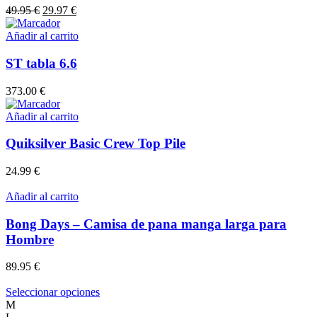
El
El
49.95
€
29.97
€
precio
precio
original
actual
Añadir al carrito
era:
es:
49.95 €.
29.97 €.
ST tabla 6.6
373.00
€
Añadir al carrito
Quiksilver Basic Crew Top Pile
24.99
€
Añadir al carrito
Bong Days – Camisa de pana manga larga para
Hombre
89.95
€
Este
Seleccionar opciones
producto
M
tiene