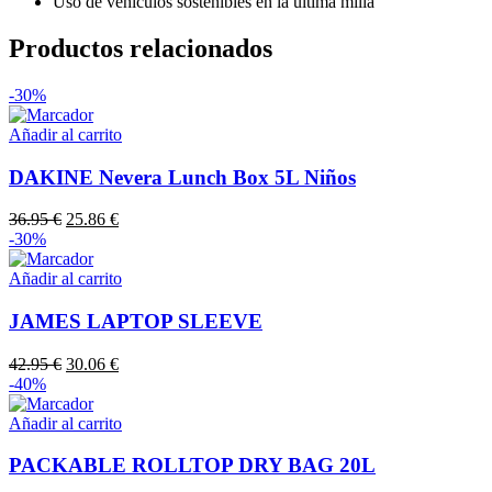
Uso de vehículos sostenibles en la ultima milla
Productos relacionados
-30%
Añadir al carrito
DAKINE Nevera Lunch Box 5L Niños
El
El
36.95
€
25.86
€
precio
precio
-30%
original
actual
era:
es:
Añadir al carrito
36.95 €.
25.86 €.
JAMES LAPTOP SLEEVE
El
El
42.95
€
30.06
€
precio
precio
-40%
original
actual
era:
es:
Añadir al carrito
42.95 €.
30.06 €.
PACKABLE ROLLTOP DRY BAG 20L