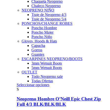
Chaqueta Neopreno
Chaleco Neopreno
NEOPRENO NIÑO
Traje de Neopreno 4/3
Traje de Neopreno 5/4
PONCHOS/CHANGE ROBES
Poncho Hombre
Poncho Mujer
Poncho Niño
Gloves, Hoods & Hats
Capucha
Gorros
Guantes
ESCARPINES NEOPRENO/BOOTS
3mm Wetsuit Boots
5mm Wetsuit Boots
OUTLET
Todo Neopreno
sale
Todas Ofertas
Este
Seleccionar opciones
producto
S
tiene
múltiples
Neopreno Hombre O’Neill Epic Chest Zip
variantes.
Full 4/3 BLK/BLK/BLK
Las