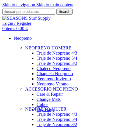
Skip to navigation
Skip to main content
Search
Login / Register
0
items
0.00
€
Neopreno
NEOPRENO HOMBRE
Traje de Neopreno 4/3
Traje de Neopreno 5/4
Traje de Neopreno 3/2
Chaleco Neopreno
Chaqueta Neopreno
Neopreno Invierno
Neopreno Verano
ACCESORIO NEOPRENO
Care & Repair
Change Mats
Cubos
NEOPRENO MUJER
Dry Bags
Traje de Neopreno 4/3
Traje de Neopreno 5/4
Traje de Neopreno 3/2