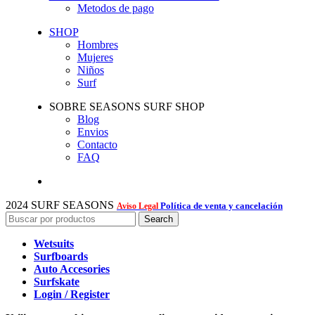
Metodos de pago
SHOP
Hombres
Mujeres
Niños
Surf
SOBRE SEASONS SURF SHOP
Blog
Envios
Contacto
FAQ
2024 SURF SEASONS
Política de venta y cancelación
Aviso Legal
Search
Wetsuits
Surfboards
Auto Accesories
Surfskate
Login / Register