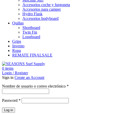
Mochila Surf
Accesorios coche y furgoneta
Accesorios para camper
Hydro Flask
Accesorios bodyboard
Quillas
Shortboard
Twin Fin
Longboard
Grips
Invento
Ropa
REMATE FINAL
SALE
0
items
Login / Register
Sign in
Create an Account
Obligatorio
Nombre de usuario o correo electrónico
*
Obligatorio
Password
*
Log in