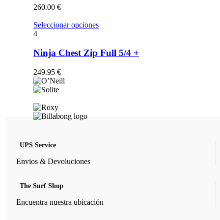
opciones
260.00
€
se
pueden
Este
Seleccionar opciones
elegir
producto
4
en
tiene
la
múltiples
Ninja Chest Zip Full 5/4 +
página
variantes.
de
Las
249.95
€
producto
opciones
se
pueden
elegir
en
la
página
de
UPS Service
producto
Envios & Devoluciones
The Surf Shop
Encuentra nuestra ubicación