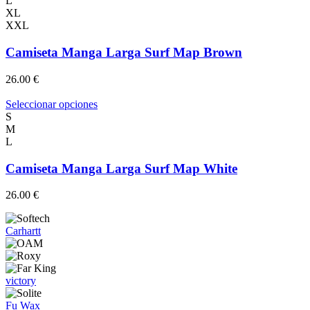
L
múltiples
XL
variantes.
XXL
Las
opciones
Camiseta Manga Larga Surf Map Brown
se
pueden
26.00
€
elegir
en
Este
Seleccionar opciones
la
producto
S
página
tiene
M
de
múltiples
L
producto
variantes.
Las
Camiseta Manga Larga Surf Map White
opciones
se
26.00
€
pueden
elegir
en
Carhartt
la
página
de
producto
victory
Fu Wax