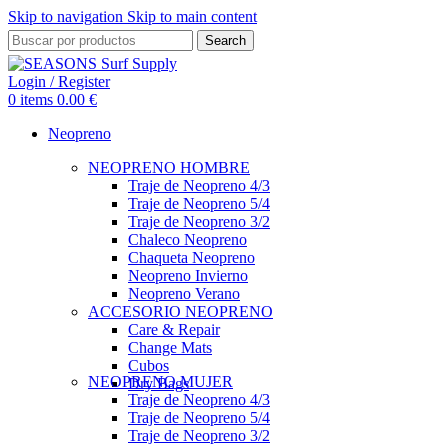
Skip to navigation
Skip to main content
Search
Login / Register
0
items
0.00
€
Neopreno
NEOPRENO HOMBRE
Traje de Neopreno 4/3
Traje de Neopreno 5/4
Traje de Neopreno 3/2
Chaleco Neopreno
Chaqueta Neopreno
Neopreno Invierno
Neopreno Verano
ACCESORIO NEOPRENO
Care & Repair
Change Mats
Cubos
NEOPRENO MUJER
Dry Bags
Traje de Neopreno 4/3
Traje de Neopreno 5/4
Traje de Neopreno 3/2