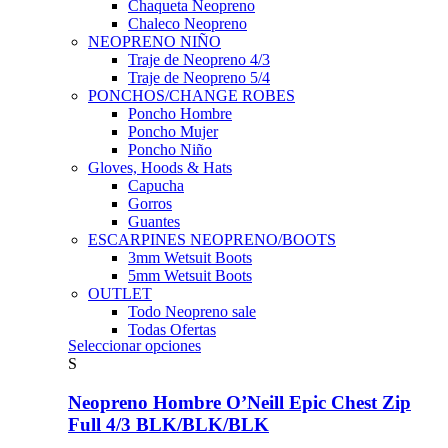
Chaqueta Neopreno
Chaleco Neopreno
NEOPRENO NIÑO
Traje de Neopreno 4/3
Traje de Neopreno 5/4
PONCHOS/CHANGE ROBES
Poncho Hombre
Poncho Mujer
Poncho Niño
Gloves, Hoods & Hats
Capucha
Gorros
Guantes
ESCARPINES NEOPRENO/BOOTS
3mm Wetsuit Boots
5mm Wetsuit Boots
OUTLET
Todo Neopreno
sale
Todas Ofertas
Este
Seleccionar opciones
producto
S
tiene
múltiples
Neopreno Hombre O’Neill Epic Chest Zip
variantes.
Full 4/3 BLK/BLK/BLK
Las