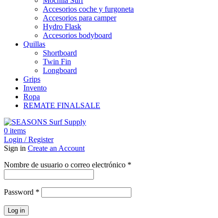
Mochila Surf
Accesorios coche y furgoneta
Accesorios para camper
Hydro Flask
Accesorios bodyboard
Quillas
Shortboard
Twin Fin
Longboard
Grips
Invento
Ropa
REMATE FINAL
SALE
0
items
Login / Register
Sign in
Create an Account
Obligatorio
Nombre de usuario o correo electrónico
*
Obligatorio
Password
*
Log in