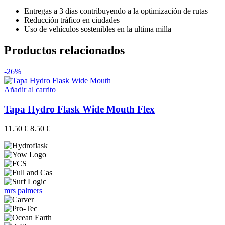
Entregas a 3 dias contribuyendo a la optimización de rutas
Reducción tráfico en ciudades
Uso de vehículos sostenibles en la ultima milla
Productos relacionados
-26%
Añadir al carrito
Tapa Hydro Flask Wide Mouth Flex
El
El
11.50
€
8.50
€
precio
precio
original
actual
era:
es:
11.50 €.
8.50 €.
mrs palmers