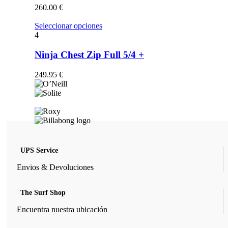
opciones
260.00
€
se
pueden
Este
Seleccionar opciones
elegir
producto
4
en
tiene
la
múltiples
Ninja Chest Zip Full 5/4 +
página
variantes.
de
Las
249.95
€
producto
opciones
se
pueden
elegir
en
la
página
de
UPS Service
producto
Envios & Devoluciones
The Surf Shop
Encuentra nuestra ubicación