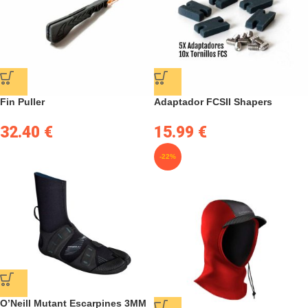
Fin Puller
Adaptador FCSII Shapers
32.40
€
15.99
€
-22%
O’Neill Mutant Escarpines 3MM