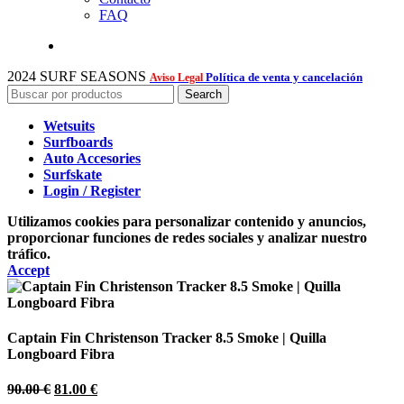
FAQ
2024 SURF SEASONS
Política de venta y cancelación
Aviso Legal
Search
Wetsuits
Surfboards
Auto Accesories
Surfskate
Login / Register
Utilizamos cookies para personalizar contenido y anuncios,
proporcionar funciones de redes sociales y analizar nuestro
tráfico.
Accept
Captain Fin Christenson Tracker 8.5 Smoke | Quilla
Longboard Fibra
El
El
90.00
€
81.00
€