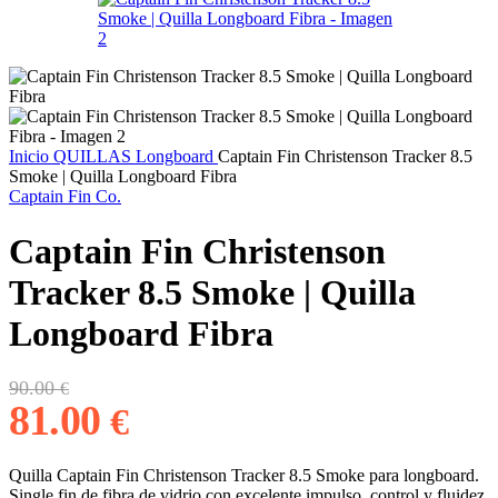
Inicio
QUILLAS
Longboard
Captain Fin Christenson Tracker 8.5
Smoke | Quilla Longboard Fibra
Captain Fin Co.
Captain Fin Christenson
Tracker 8.5 Smoke | Quilla
Longboard Fibra
El
El
90.00
€
precio
precio
81.00
€
original
actual
era:
es:
90.00 €.
81.00 €.
Quilla Captain Fin Christenson Tracker 8.5 Smoke para longboard.
Single fin de fibra de vidrio con excelente impulso, control y fluidez