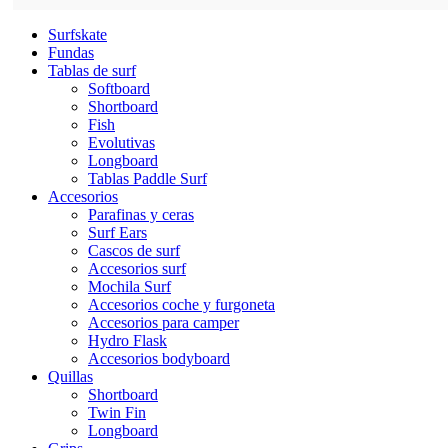
Surfskate
Fundas
Tablas de surf
Softboard
Shortboard
Fish
Evolutivas
Longboard
Tablas Paddle Surf
Accesorios
Parafinas y ceras
Surf Ears
Cascos de surf
Accesorios surf
Mochila Surf
Accesorios coche y furgoneta
Accesorios para camper
Hydro Flask
Accesorios bodyboard
Quillas
Shortboard
Twin Fin
Longboard