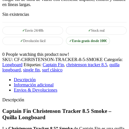
en líneas largas.
Sin existencias
Envío 24/48h
Stock real
Devolución fácil
Envío gratis desde 100€
0
People watching this product now!
SKU:
CF-CHRISTENSON-TRACKER-8-5-SMOKE
Categoría:
Longboard
Etiquetas:
Captain Fin
,
christenson tracker 8.5
,
quilla
longboard
,
single fin
,
surf clásico
Descripción
Información adicional
Envios & Devoluciones
Descripción
Captain Fin Christenson Tracker 8.5 Smoke –
Quilla Longboard
La
Christenson Tracker 8.5” Smoke
de Captain Fin es una quilla