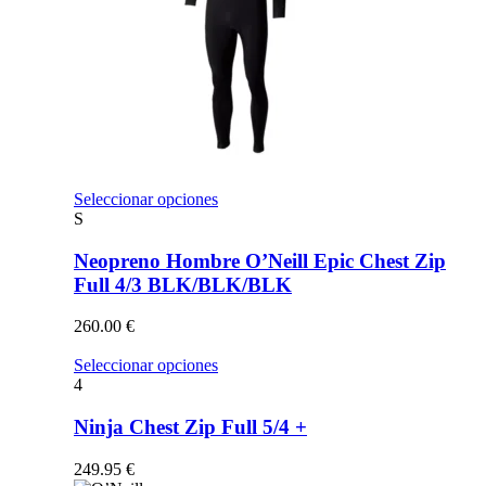
Este
Seleccionar opciones
producto
S
tiene
múltiples
Neopreno Hombre O’Neill Epic Chest Zip
variantes.
Full 4/3 BLK/BLK/BLK
Las
opciones
260.00
€
se
pueden
Este
Seleccionar opciones
elegir
producto
4
en
tiene
la
múltiples
Ninja Chest Zip Full 5/4 +
página
variantes.
de
Las
249.95
€
producto
opciones