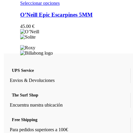
opciones
Este
Seleccionar opciones
se
producto
pueden
tiene
O’Neill Epic Escarpines 5MM
elegir
múltiples
en
variantes.
45.00
€
la
Las
página
opciones
de
se
producto
pueden
elegir
en
la
página
UPS Service
de
producto
Envios & Devoluciones
The Surf Shop
Encuentra nuestra ubicación
Free Shipping
Para pedidos superiores a 100€