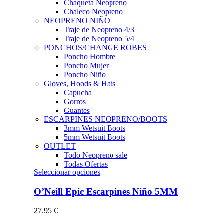
Chaqueta Neopreno
Chaleco Neopreno
NEOPRENO NIÑO
Traje de Neopreno 4/3
Traje de Neopreno 5/4
PONCHOS/CHANGE ROBES
Poncho Hombre
Poncho Mujer
Poncho Niño
Gloves, Hoods & Hats
Capucha
Gorros
Guantes
ESCARPINES NEOPRENO/BOOTS
3mm Wetsuit Boots
5mm Wetsuit Boots
OUTLET
Todo Neopreno
sale
Todas Ofertas
Este
Seleccionar opciones
producto
tiene
O’Neill Epic Escarpines Niño 5MM
múltiples
variantes.
27.95
€
Las