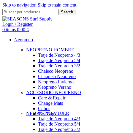
Skip to navigation
Skip to main content
Search
Login / Register
0
items
0.00
€
Neopreno
NEOPRENO HOMBRE
Traje de Neopreno 4/3
Traje de Neopreno 5/4
Traje de Neopreno 3/2
Chaleco Neopreno
Chaqueta Neopreno
Neopreno Invierno
Neopreno Verano
ACCESORIO NEOPRENO
Care & Repair
Change Mats
Cubos
NEOPRENO MUJER
Dry Bags
Traje de Neopreno 4/3
Traje de Neopreno 5/4
Traje de Neopreno 3/2