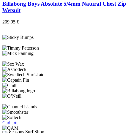
múltiples
Billabong Boys Absolute 5/4mm Natural Chest Zip
variantes.
Wetsuit
Las
opciones
209.95
€
se
pueden
elegir
en
la
página
de
producto
Carhartt
Seasons Surf Shop