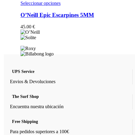
opciones
Este
Seleccionar opciones
se
producto
pueden
tiene
O’Neill Epic Escarpines 5MM
elegir
múltiples
en
variantes.
45.00
€
la
Las
página
opciones
de
se
producto
pueden
elegir
en
la
página
UPS Service
de
producto
Envios & Devoluciones
The Surf Shop
Encuentra nuestra ubicación
Free Shipping
Para pedidos superiores a 100€