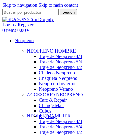
Skip to navigation
Skip to main content
Search
Login / Register
0
items
0.00
€
Neopreno
NEOPRENO HOMBRE
Traje de Neopreno 4/3
Traje de Neopreno 5/4
Traje de Neopreno 3/2
Chaleco Neopreno
Chaqueta Neopreno
Neopreno Invierno
Neopreno Verano
ACCESORIO NEOPRENO
Care & Repair
Change Mats
Cubos
NEOPRENO MUJER
Dry Bags
Traje de Neopreno 4/3
Traje de Neopreno 5/4
Traje de Neopreno 3/2