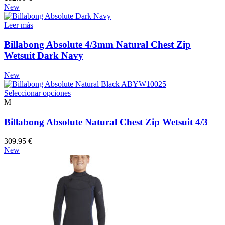
opciones
New
se
pueden
Leer más
elegir
en
Billabong Absolute 4/3mm Natural Chest Zip
la
Wetsuit Dark Navy
página
de
New
producto
Este
Seleccionar opciones
producto
M
tiene
múltiples
Billabong Absolute Natural Chest Zip Wetsuit 4/3
variantes.
Las
309.95
€
opciones
New
se
pueden
elegir
en
la
página
de
producto