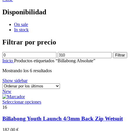
Disponibilidad
On sale
In stock
Filtrar por precio
Precio
Precio
Filtrar
mínimo
máximo
Inicio
Productos etiquetados “Billabong Absolute”
Ordenado
Mostrando los 6 resultados
por
Show sidebar
los
últimos
New
Este
Seleccionar opciones
producto
16
tiene
múltiples
Billabong Youth Launch 4/3mm Back Zip Wetsuit
variantes.
Las
182.00
€