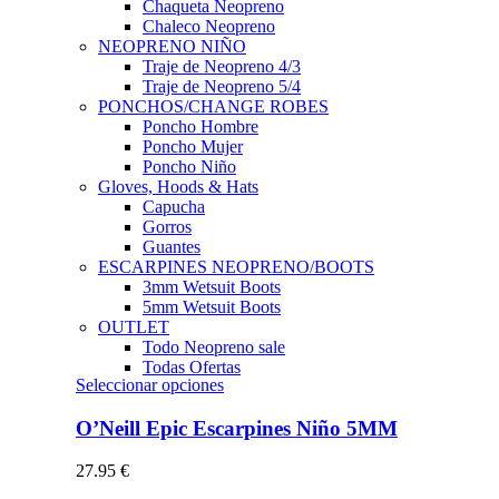
Chaqueta Neopreno
Chaleco Neopreno
NEOPRENO NIÑO
Traje de Neopreno 4/3
Traje de Neopreno 5/4
PONCHOS/CHANGE ROBES
Poncho Hombre
Poncho Mujer
Poncho Niño
Gloves, Hoods & Hats
Capucha
Gorros
Guantes
ESCARPINES NEOPRENO/BOOTS
3mm Wetsuit Boots
5mm Wetsuit Boots
OUTLET
Todo Neopreno
sale
Todas Ofertas
Este
Seleccionar opciones
producto
tiene
O’Neill Epic Escarpines Niño 5MM
múltiples
variantes.
27.95
€
Las