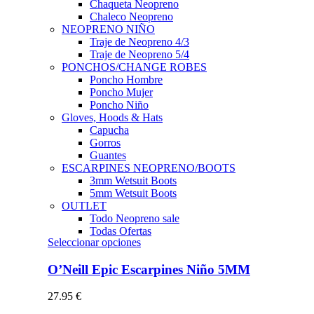
Chaqueta Neopreno
Chaleco Neopreno
NEOPRENO NIÑO
Traje de Neopreno 4/3
Traje de Neopreno 5/4
PONCHOS/CHANGE ROBES
Poncho Hombre
Poncho Mujer
Poncho Niño
Gloves, Hoods & Hats
Capucha
Gorros
Guantes
ESCARPINES NEOPRENO/BOOTS
3mm Wetsuit Boots
5mm Wetsuit Boots
OUTLET
Todo Neopreno
sale
Todas Ofertas
Este
Seleccionar opciones
producto
tiene
O’Neill Epic Escarpines Niño 5MM
múltiples
variantes.
27.95
€
Las