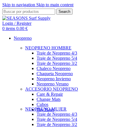
Skip to navigation
Skip to main content
Search
Login / Register
0
items
0.00
€
Neopreno
NEOPRENO HOMBRE
Traje de Neopreno 4/3
Traje de Neopreno 5/4
Traje de Neopreno 3/2
Chaleco Neopreno
Chaqueta Neopreno
Neopreno Invierno
Neopreno Verano
ACCESORIO NEOPRENO
Care & Repair
Change Mats
Cubos
NEOPRENO MUJER
Dry Bags
Traje de Neopreno 4/3
Traje de Neopreno 5/4
Traje de Neopreno 3/2