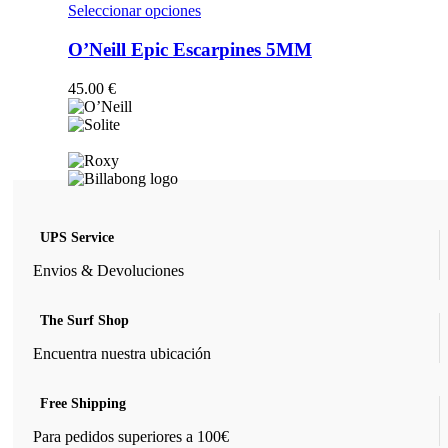
opciones
Este
Seleccionar opciones
se
producto
pueden
tiene
O’Neill Epic Escarpines 5MM
elegir
múltiples
en
variantes.
45.00
€
la
Las
página
opciones
de
se
producto
pueden
elegir
en
la
página
UPS Service
de
producto
Envios & Devoluciones
The Surf Shop
Encuentra nuestra ubicación
Free Shipping
Para pedidos superiores a 100€