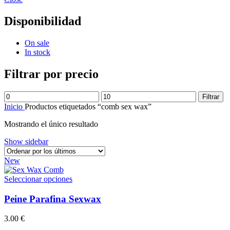
Disponibilidad
On sale
In stock
Filtrar por precio
Precio
Precio
Filtrar
mínimo
máximo
Inicio
Productos etiquetados “comb sex wax”
Mostrando el único resultado
Show sidebar
New
Este
Seleccionar opciones
producto
tiene
Peine Parafina Sexwax
múltiples
variantes.
3.00
€
Las