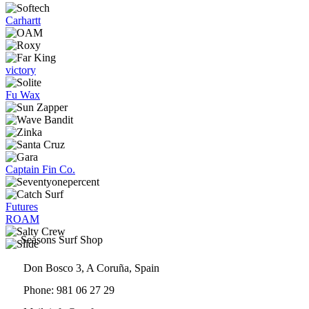
opciones
se
Carhartt
pueden
elegir
en
la
victory
página
de
Fu Wax
producto
Captain Fin Co.
Futures
ROAM
Seasons Surf Shop
Don Bosco 3, A Coruña, Spain
Phone: 981 06 27 29