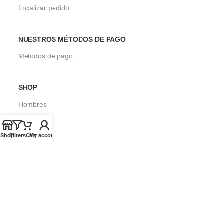
Localizar pedido
NUESTROS MÉTODOS DE PAGO
Metodos de pago
SHOP
Hombres
Mujeres
Shop
Filters
Cart
My account
Niños
Surf
SOBRE SEASONS SURF SHOP
Blog
Envios