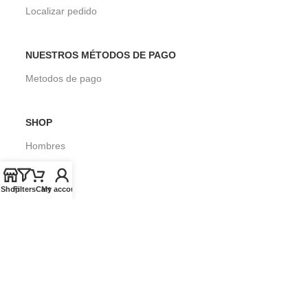
Localizar pedido
NUESTROS MÉTODOS DE PAGO
Metodos de pago
SHOP
Hombres
Mujeres
Shop
Filters
Cart
My account
Niños
Surf
SOBRE SEASONS SURF SHOP
Blog
Envios