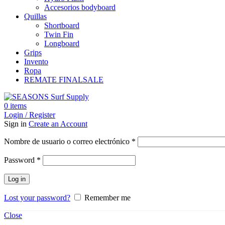
Accesorios bodyboard
Quillas
Shortboard
Twin Fin
Longboard
Grips
Invento
Ropa
REMATE FINAL
SALE
0
items
Login / Register
Sign in
Create an Account
Obligatorio
Nombre de usuario o correo electrónico
*
Obligatorio
Password
*
Log in
Lost your password?
Remember me
Close