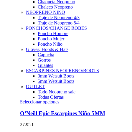
Chaqueta Neopreno
Chaleco Neopreno
NEOPRENO NIÑO
Traje de Neopreno 4/3
Traje de Neopreno 5/4
PONCHOS/CHANGE ROBES
Poncho Hombre
Poncho Mujer
Poncho Niño
Gloves, Hoods & Hats
Capucha
Gorros
Guantes
ESCARPINES NEOPRENO/BOOTS
3mm Wetsuit Boots
5mm Wetsuit Boots
OUTLET
Todo Neopreno
sale
Todas Ofertas
Este
Seleccionar opciones
producto
tiene
O’Neill Epic Escarpines Niño 5MM
múltiples
variantes.
27.95
€
Las