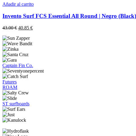
era:
es:
Añadir al carrito
43.00 €.
40.85 €.
Invento Surf FCS Essential All Round | Negro (Black
El
El
43.00
€
40.85
€
precio
precio
original
actual
era:
es:
43.00 €.
40.85 €.
Captain Fin Co.
Futures
ROAM
ST surfboards