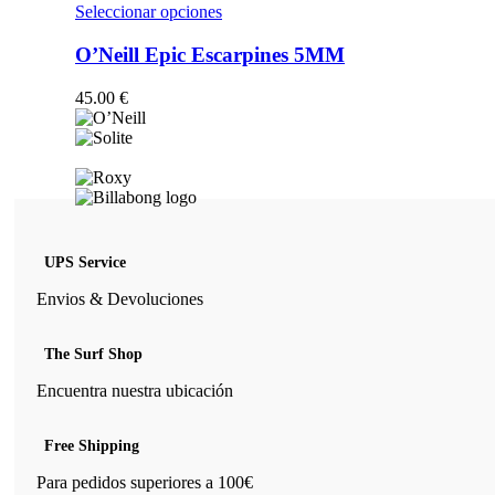
opciones
Este
Seleccionar opciones
se
producto
pueden
tiene
O’Neill Epic Escarpines 5MM
elegir
múltiples
en
variantes.
45.00
€
la
Las
página
opciones
de
se
producto
pueden
elegir
en
la
página
UPS Service
de
producto
Envios & Devoluciones
The Surf Shop
Encuentra nuestra ubicación
Free Shipping
Para pedidos superiores a 100€