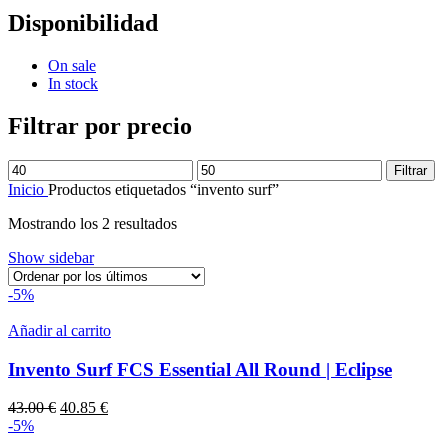
Disponibilidad
On sale
In stock
Filtrar por precio
Precio
Precio
Filtrar
mínimo
máximo
Inicio
Productos etiquetados “invento surf”
Ordenado
Mostrando los 2 resultados
por
Show sidebar
los
últimos
-5%
Añadir al carrito
Invento Surf FCS Essential All Round | Eclipse
El
El
43.00
€
40.85
€
precio
precio
-5%
original
actual