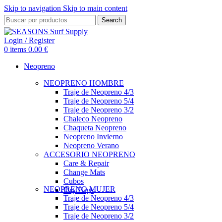
Skip to navigation
Skip to main content
Search
Login / Register
0
items
0.00
€
Neopreno
NEOPRENO HOMBRE
Traje de Neopreno 4/3
Traje de Neopreno 5/4
Traje de Neopreno 3/2
Chaleco Neopreno
Chaqueta Neopreno
Neopreno Invierno
Neopreno Verano
ACCESORIO NEOPRENO
Care & Repair
Change Mats
Cubos
NEOPRENO MUJER
Dry Bags
Traje de Neopreno 4/3
Traje de Neopreno 5/4
Traje de Neopreno 3/2