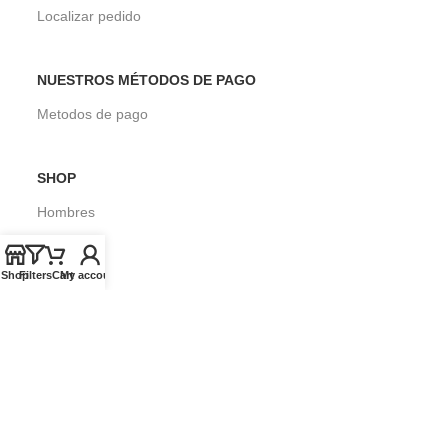
Localizar pedido
NUESTROS MÉTODOS DE PAGO
Metodos de pago
SHOP
Hombres
Mujeres
Shop
Filters
Cart
My account
Niños
Surf
SOBRE SEASONS SURF SHOP
Blog
Envios