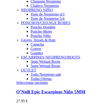
Chaqueta Neopreno
Chaleco Neopreno
NEOPRENO NIÑO
Traje de Neopreno 4/3
Traje de Neopreno 5/4
PONCHOS/CHANGE ROBES
Poncho Hombre
Poncho Mujer
Poncho Niño
Gloves, Hoods & Hats
Capucha
Gorros
Guantes
ESCARPINES NEOPRENO/BOOTS
3mm Wetsuit Boots
5mm Wetsuit Boots
OUTLET
Todo Neopreno
sale
Todas Ofertas
Este
Seleccionar opciones
producto
tiene
O’Neill Epic Escarpines Niño 5MM
múltiples
variantes.
27.95
€
Las