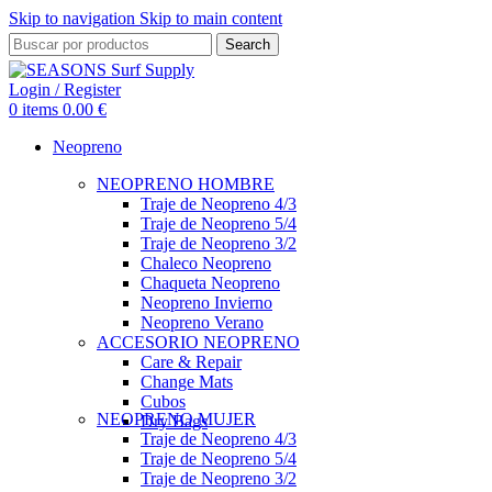
Skip to navigation
Skip to main content
Search
Login / Register
0
items
0.00
€
Neopreno
NEOPRENO HOMBRE
Traje de Neopreno 4/3
Traje de Neopreno 5/4
Traje de Neopreno 3/2
Chaleco Neopreno
Chaqueta Neopreno
Neopreno Invierno
Neopreno Verano
ACCESORIO NEOPRENO
Care & Repair
Change Mats
Cubos
NEOPRENO MUJER
Dry Bags
Traje de Neopreno 4/3
Traje de Neopreno 5/4
Traje de Neopreno 3/2