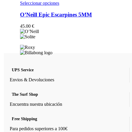
opciones
Este
Seleccionar opciones
se
producto
pueden
tiene
O’Neill Epic Escarpines 5MM
elegir
múltiples
en
variantes.
45.00
€
la
Las
página
opciones
de
se
producto
pueden
elegir
en
la
página
UPS Service
de
producto
Envios & Devoluciones
The Surf Shop
Encuentra nuestra ubicación
Free Shipping
Para pedidos superiores a 100€