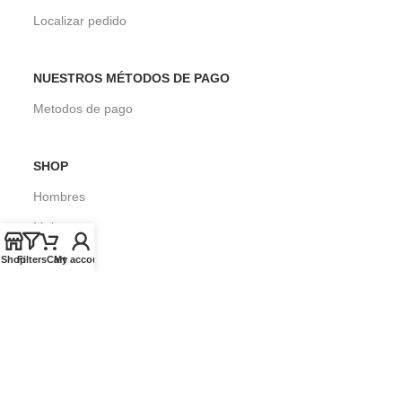
Localizar pedido
NUESTROS MÉTODOS DE PAGO
Metodos de pago
SHOP
Hombres
Mujeres
Niños
Shop
Filters
Cart
My account
Surf
SOBRE SEASONS SURF SHOP
Blog