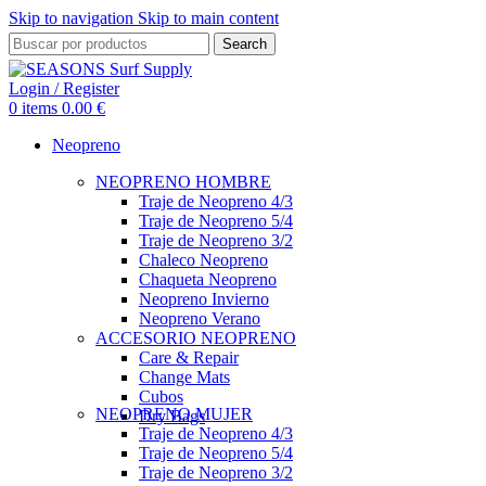
Skip to navigation
Skip to main content
Search
Login / Register
0
items
0.00
€
Neopreno
NEOPRENO HOMBRE
Traje de Neopreno 4/3
Traje de Neopreno 5/4
Traje de Neopreno 3/2
Chaleco Neopreno
Chaqueta Neopreno
Neopreno Invierno
Neopreno Verano
ACCESORIO NEOPRENO
Care & Repair
Change Mats
Cubos
NEOPRENO MUJER
Dry Bags
Traje de Neopreno 4/3
Traje de Neopreno 5/4
Traje de Neopreno 3/2