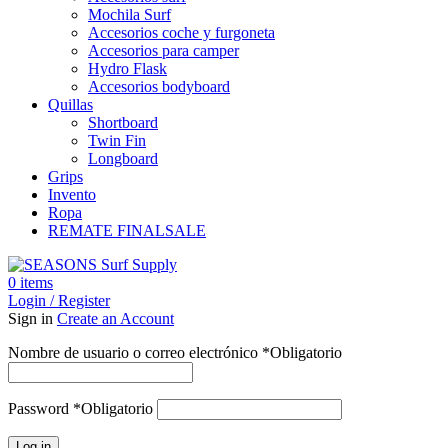
Mochila Surf
Accesorios coche y furgoneta
Accesorios para camper
Hydro Flask
Accesorios bodyboard
Quillas
Shortboard
Twin Fin
Longboard
Grips
Invento
Ropa
REMATE FINAL
SALE
0
items
Login / Register
Sign in
Create an Account
Nombre de usuario o correo electrónico
*
Obligatorio
Password
*
Obligatorio
Log in