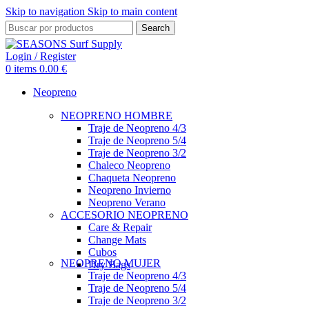
Skip to navigation
Skip to main content
Search
Login / Register
0
items
0.00
€
Neopreno
NEOPRENO HOMBRE
Traje de Neopreno 4/3
Traje de Neopreno 5/4
Traje de Neopreno 3/2
Chaleco Neopreno
Chaqueta Neopreno
Neopreno Invierno
Neopreno Verano
ACCESORIO NEOPRENO
Care & Repair
Change Mats
Cubos
NEOPRENO MUJER
Dry Bags
Traje de Neopreno 4/3
Traje de Neopreno 5/4
Traje de Neopreno 3/2