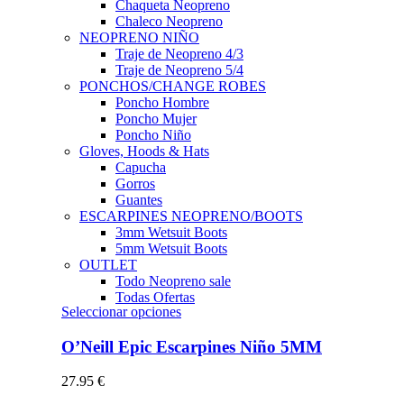
Chaqueta Neopreno
Chaleco Neopreno
NEOPRENO NIÑO
Traje de Neopreno 4/3
Traje de Neopreno 5/4
PONCHOS/CHANGE ROBES
Poncho Hombre
Poncho Mujer
Poncho Niño
Gloves, Hoods & Hats
Capucha
Gorros
Guantes
ESCARPINES NEOPRENO/BOOTS
3mm Wetsuit Boots
5mm Wetsuit Boots
OUTLET
Todo Neopreno
sale
Todas Ofertas
Este
Seleccionar opciones
producto
tiene
O’Neill Epic Escarpines Niño 5MM
múltiples
variantes.
27.95
€
Las