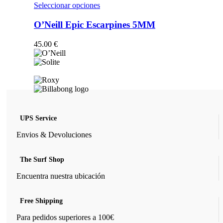
opciones
Este
Seleccionar opciones
se
producto
pueden
tiene
O’Neill Epic Escarpines 5MM
elegir
múltiples
en
variantes.
45.00
€
la
Las
página
opciones
de
se
producto
pueden
elegir
en
la
página
UPS Service
de
producto
Envios & Devoluciones
The Surf Shop
Encuentra nuestra ubicación
Free Shipping
Para pedidos superiores a 100€