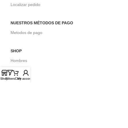
Localizar pedido
NUESTROS MÉTODOS DE PAGO
Metodos de pago
SHOP
Hombres
Mujeres
Shop
Filters
Cart
My account
Niños
Surf
SOBRE SEASONS SURF SHOP
Blog
Envios