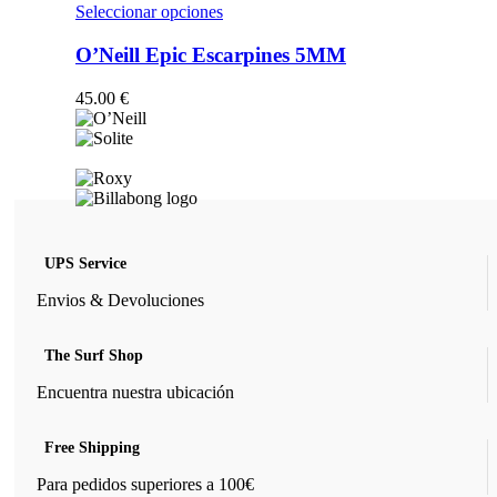
opciones
Este
Seleccionar opciones
se
producto
pueden
tiene
O’Neill Epic Escarpines 5MM
elegir
múltiples
en
variantes.
45.00
€
la
Las
página
opciones
de
se
producto
pueden
elegir
en
la
página
UPS Service
de
producto
Envios & Devoluciones
The Surf Shop
Encuentra nuestra ubicación
Free Shipping
Para pedidos superiores a 100€