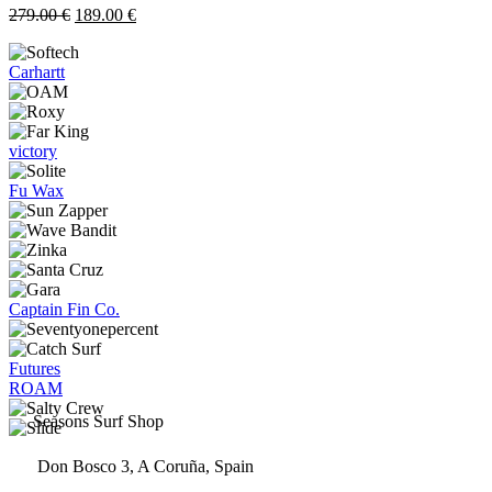
Las
El
El
279.00
€
189.00
€
opciones
precio
precio
se
original
actual
pueden
Carhartt
era:
es:
elegir
279.00 €.
189.00 €.
en
la
página
victory
de
producto
Fu Wax
Captain Fin Co.
Futures
ROAM
Seasons Surf Shop
Don Bosco 3, A Coruña, Spain