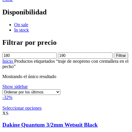
Disponibilidad
On sale
In stock
Filtrar por precio
Precio
Precio
Filtrar
mínimo
máximo
Inicio
Productos etiquetados “traje de neopreno con cremallera en el
pecho”
Mostrando el único resultado
Show sidebar
-32%
Este
Seleccionar opciones
producto
XS
tiene
múltiples
Dakine Quantum 3/2mm Wetsuit Black
variantes.