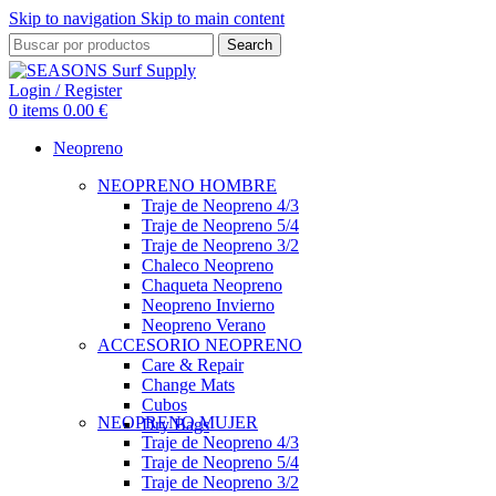
Skip to navigation
Skip to main content
Search
Login / Register
0
items
0.00
€
Neopreno
NEOPRENO HOMBRE
Traje de Neopreno 4/3
Traje de Neopreno 5/4
Traje de Neopreno 3/2
Chaleco Neopreno
Chaqueta Neopreno
Neopreno Invierno
Neopreno Verano
ACCESORIO NEOPRENO
Care & Repair
Change Mats
Cubos
NEOPRENO MUJER
Dry Bags
Traje de Neopreno 4/3
Traje de Neopreno 5/4
Traje de Neopreno 3/2