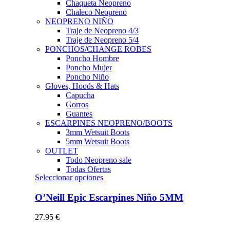
Chaqueta Neopreno
Chaleco Neopreno
NEOPRENO NIÑO
Traje de Neopreno 4/3
Traje de Neopreno 5/4
PONCHOS/CHANGE ROBES
Poncho Hombre
Poncho Mujer
Poncho Niño
Gloves, Hoods & Hats
Capucha
Gorros
Guantes
ESCARPINES NEOPRENO/BOOTS
3mm Wetsuit Boots
5mm Wetsuit Boots
OUTLET
Todo Neopreno
sale
Todas Ofertas
Este
Seleccionar opciones
producto
tiene
O’Neill Epic Escarpines Niño 5MM
múltiples
variantes.
27.95
€
Las