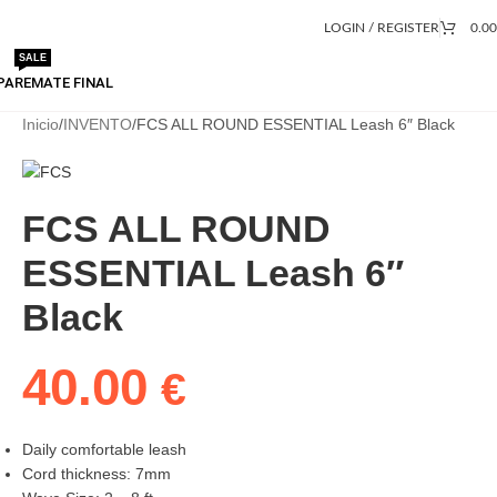
LOGIN / REGISTER
0.0
SALE
PA
REMATE FINAL
Inicio
INVENTO
FCS ALL ROUND ESSENTIAL Leash 6″ Black
FCS ALL ROUND
ESSENTIAL Leash 6″
Black
40.00
€
Daily comfortable leash
Cord thickness: 7mm