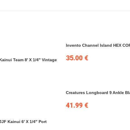
Invento Channel Island HEX CO
35.00
€
Kainui Team 8′ X 1/4″ Vintage
Creatures Longboard 9 Ankle B
41.99
€
JF Kainui 6′ X 1/4″ Port