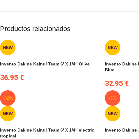
Productos relacionados
NEW
NEW
Invento Dakine Kainui Team 6′ X 1/4″ Olive
Invento Dakine 
Blue
36.95
€
32.95
€
-32%
-3%
NEW
NEW
Invento Dakine Kainui Team 6′ X 1/4″ electric
Invento Dakine J
tropical