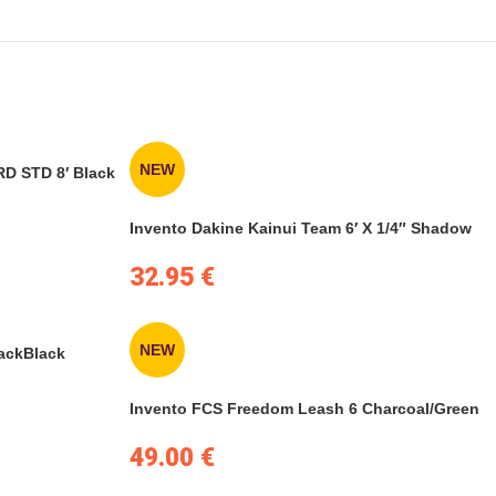
NEW
RD STD 8′ Black
Invento Dakine Kainui Team 6′ X 1/4″ Shadow
32.95
€
NEW
lackBlack
Invento FCS Freedom Leash 6 Charcoal/Green
49.00
€