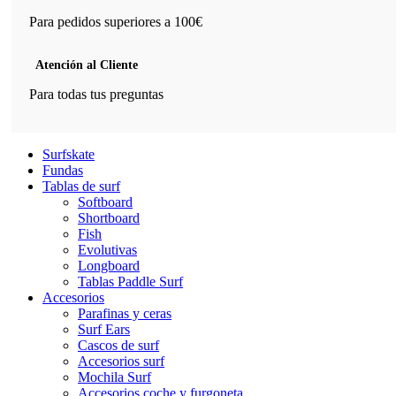
Para pedidos superiores a 100€
Atención al Cliente
Para todas tus preguntas
Surfskate
Fundas
Tablas de surf
Softboard
Shortboard
Fish
Evolutivas
Longboard
Tablas Paddle Surf
Accesorios
Parafinas y ceras
Surf Ears
Cascos de surf
Accesorios surf
Mochila Surf
Accesorios coche y furgoneta