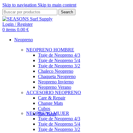
Skip to navigation
Skip to main content
Search
Login / Register
0
items
0.00
€
Neopreno
NEOPRENO HOMBRE
Traje de Neopreno 4/3
Traje de Neopreno 5/4
Traje de Neopreno 3/2
Chaleco Neopreno
Chaqueta Neopreno
Neopreno Invierno
Neopreno Verano
ACCESORIO NEOPRENO
Care & Repair
Change Mats
Cubos
NEOPRENO MUJER
Dry Bags
Traje de Neopreno 4/3
Traje de Neopreno 5/4
Traje de Neopreno 3/2