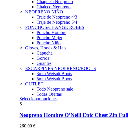
Chaqueta Neopreno
Chaleco Neopreno
NEOPRENO NIÑO
Traje de Neopreno 4/3
Traje de Neopreno 5/4
PONCHOS/CHANGE ROBES
Poncho Hombre
Poncho Mujer
Poncho Niño
Gloves, Hoods & Hats
Capucha
Gorros
Guantes
ESCARPINES NEOPRENO/BOOTS
3mm Wetsuit Boots
5mm Wetsuit Boots
OUTLET
Todo Neopreno
sale
Todas Ofertas
Este
Seleccionar opciones
producto
S
tiene
múltiples
Neopreno Hombre O’Neill Epic Chest Zip F
variantes.
Las
260.00
€