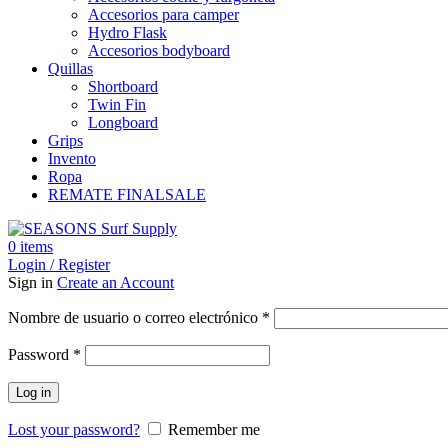
Accesorios para camper
Hydro Flask
Accesorios bodyboard
Quillas
Shortboard
Twin Fin
Longboard
Grips
Invento
Ropa
REMATE FINAL
SALE
0
items
Login / Register
Sign in
Create an Account
Obligatorio
Nombre de usuario o correo electrónico
*
Obligatorio
Password
*
Log in
Lost your password?
Remember me