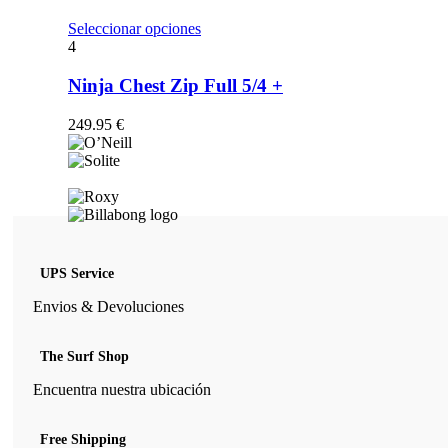
opciones
se
Este
Seleccionar opciones
pueden
producto
4
elegir
tiene
en
múltiples
Ninja Chest Zip Full 5/4 +
la
variantes.
página
Las
249.95
€
de
opciones
producto
se
pueden
elegir
en
la
página
de
UPS Service
producto
Envios & Devoluciones
The Surf Shop
Encuentra nuestra ubicación
Free Shipping