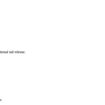
ional tail release.
r.