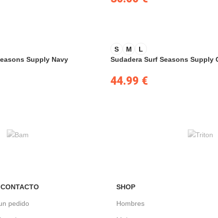
S
M
L
Seasons Supply Navy
Sudadera Surf Seasons Supply 
44.99
€
 CONTACTO
SHOP
un pedido
Hombres