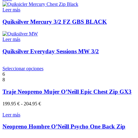
se
pueden
Leer más
elegir
en
Quiksilver Mercury 3/2 FZ GBS BLACK
la
página
de
Leer más
producto
Quiksilver Everyday Sessions MW 3/2
Este
Seleccionar opciones
producto
6
tiene
8
múltiples
variantes.
Traje Neopreno Mujer O’Neill Epic Chest Zip GX3
Las
opciones
Rango
199.95
€
-
204.95
€
se
de
pueden
precios:
Leer más
elegir
desde
en
199.95 €
Neopreno Hombre O’Neill Psycho One Back Zip
la
hasta
página
204.95 €