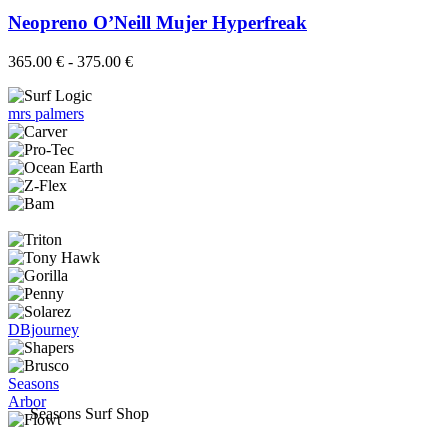
múltiples
la
variantes.
Neopreno O’Neill Mujer Hyperfreak
página
Las
de
opciones
Rango
365.00
€
-
375.00
€
producto
se
de
pueden
precios:
elegir
mrs palmers
desde
en
365.00 €
la
hasta
página
375.00 €
de
producto
DBjourney
Seasons
Arbor
Seasons Surf Shop