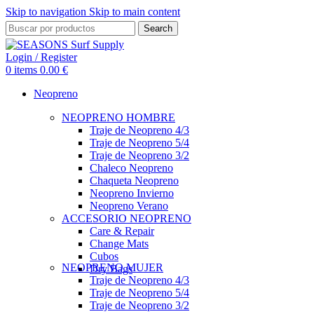
Skip to navigation
Skip to main content
Search
Login / Register
0
items
0.00
€
Neopreno
NEOPRENO HOMBRE
Traje de Neopreno 4/3
Traje de Neopreno 5/4
Traje de Neopreno 3/2
Chaleco Neopreno
Chaqueta Neopreno
Neopreno Invierno
Neopreno Verano
ACCESORIO NEOPRENO
Care & Repair
Change Mats
Cubos
NEOPRENO MUJER
Dry Bags
Traje de Neopreno 4/3
Traje de Neopreno 5/4
Traje de Neopreno 3/2