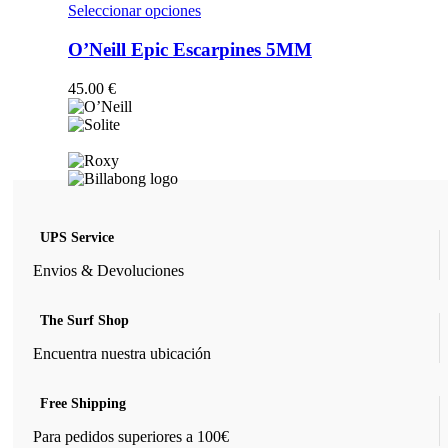
opciones
Este
Seleccionar opciones
se
producto
pueden
tiene
O’Neill Epic Escarpines 5MM
elegir
múltiples
en
variantes.
45.00
€
la
Las
página
opciones
de
se
producto
pueden
elegir
en
la
página
UPS Service
de
producto
Envios & Devoluciones
The Surf Shop
Encuentra nuestra ubicación
Free Shipping
Para pedidos superiores a 100€