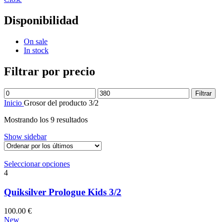
Disponibilidad
On sale
In stock
Filtrar por precio
Precio
Precio
Filtrar
mínimo
máximo
Inicio
Grosor del producto
3/2
Ordenado
Mostrando los 9 resultados
por
Show sidebar
los
últimos
Este
Seleccionar opciones
producto
4
tiene
múltiples
Quiksilver Prologue Kids 3/2
variantes.
Las
100.00
€
opciones
New