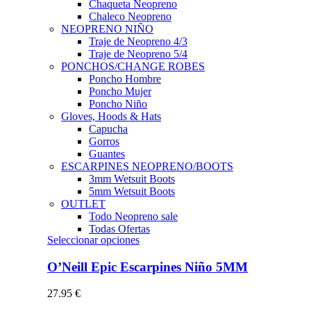
Chaqueta Neopreno
Chaleco Neopreno
NEOPRENO NIÑO
Traje de Neopreno 4/3
Traje de Neopreno 5/4
PONCHOS/CHANGE ROBES
Poncho Hombre
Poncho Mujer
Poncho Niño
Gloves, Hoods & Hats
Capucha
Gorros
Guantes
ESCARPINES NEOPRENO/BOOTS
3mm Wetsuit Boots
5mm Wetsuit Boots
OUTLET
Todo Neopreno
sale
Todas Ofertas
Este
Seleccionar opciones
producto
tiene
O’Neill Epic Escarpines Niño 5MM
múltiples
variantes.
27.95
€
Las