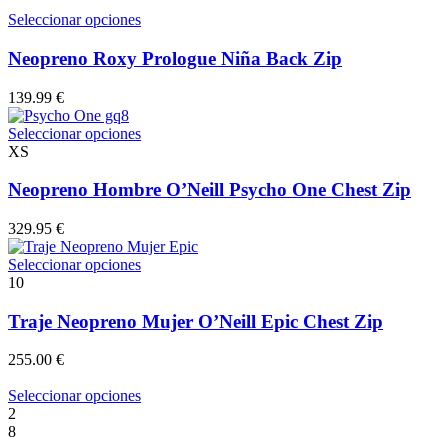
de
Este
Seleccionar opciones
producto
producto
tiene
Neopreno Roxy Prologue Niña Back Zip
múltiples
variantes.
139.99
€
Las
opciones
Este
Seleccionar opciones
se
producto
XS
pueden
tiene
elegir
múltiples
Neopreno Hombre O’Neill Psycho One Chest Zip
en
variantes.
la
Las
329.95
€
página
opciones
de
se
Este
Seleccionar opciones
producto
pueden
producto
10
elegir
tiene
en
múltiples
Traje Neopreno Mujer O’Neill Epic Chest Zip
la
variantes.
página
Las
255.00
€
de
opciones
producto
se
Este
Seleccionar opciones
pueden
producto
2
elegir
tiene
8
en