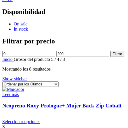
Disponibilidad
On sale
In stock
Filtrar por precio
Precio
Precio
Filtrar
mínimo
máximo
Inicio
Grosor del producto
5 / 4 / 3
Ordenado
Mostrando los 8 resultados
por
Show sidebar
los
últimos
Leer más
Neopreno Roxy Prologue+ Mujer Back Zip Cobalt
Este
Seleccionar opciones
producto
S