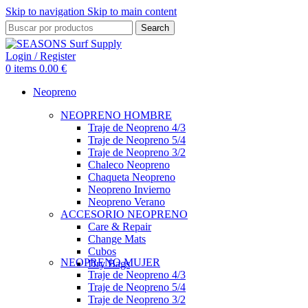
Skip to navigation
Skip to main content
Search
Login / Register
0
items
0.00
€
Neopreno
NEOPRENO HOMBRE
Traje de Neopreno 4/3
Traje de Neopreno 5/4
Traje de Neopreno 3/2
Chaleco Neopreno
Chaqueta Neopreno
Neopreno Invierno
Neopreno Verano
ACCESORIO NEOPRENO
Care & Repair
Change Mats
Cubos
NEOPRENO MUJER
Dry Bags
Traje de Neopreno 4/3
Traje de Neopreno 5/4
Traje de Neopreno 3/2