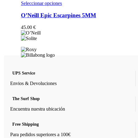
opciones
Este
Seleccionar opciones
se
producto
pueden
tiene
O’Neill Epic Escarpines 5MM
elegir
múltiples
en
variantes.
45.00
€
la
Las
página
opciones
de
se
producto
pueden
elegir
en
la
página
UPS Service
de
producto
Envios & Devoluciones
The Surf Shop
Encuentra nuestra ubicación
Free Shipping
Para pedidos superiores a 100€