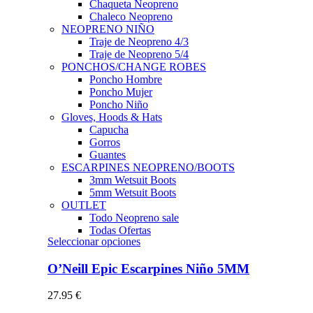
Chaqueta Neopreno
Chaleco Neopreno
NEOPRENO NIÑO
Traje de Neopreno 4/3
Traje de Neopreno 5/4
PONCHOS/CHANGE ROBES
Poncho Hombre
Poncho Mujer
Poncho Niño
Gloves, Hoods & Hats
Capucha
Gorros
Guantes
ESCARPINES NEOPRENO/BOOTS
3mm Wetsuit Boots
5mm Wetsuit Boots
OUTLET
Todo Neopreno
sale
Todas Ofertas
Este
Seleccionar opciones
producto
tiene
O’Neill Epic Escarpines Niño 5MM
múltiples
variantes.
27.95
€
Las