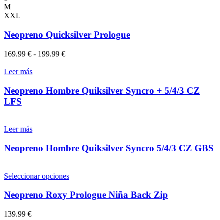
tiene
M
múltiples
XXL
variantes.
Las
Neopreno Quicksilver Prologue
opciones
se
Rango
169.99
€
-
199.99
€
pueden
de
elegir
precios:
Leer más
en
desde
la
169.99 €
Neopreno Hombre Quiksilver Syncro + 5/4/3 CZ
página
hasta
LFS
de
199.99 €
producto
Leer más
Neopreno Hombre Quiksilver Syncro 5/4/3 CZ GBS
Este
Seleccionar opciones
producto
tiene
Neopreno Roxy Prologue Niña Back Zip
múltiples
variantes.
139.99
€
Las