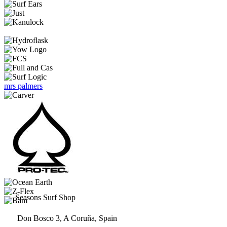
la
página
de
producto
mrs palmers
Seasons Surf Shop
Don Bosco 3, A Coruña, Spain