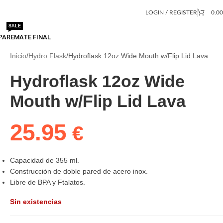
LOGIN / REGISTER
0.0
SALE
PA
REMATE FINAL
Inicio
Hydro Flask
Hydroflask 12oz Wide Mouth w/Flip Lid Lava
Hydroflask 12oz Wide
Mouth w/Flip Lid Lava
25.95
€
Capacidad de 355 ml.
Construcción de doble pared de acero inox.
Libre de BPA y Ftalatos.
Sin existencias