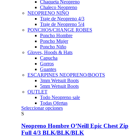
Chaqueta Neopreno
Chaleco Neopreno
NEOPRENO NIÑO
Traje de Neopreno 4/3
Traje de Neopreno 5/4
PONCHOS/CHANGE ROBES
Poncho Hombre
Poncho Mujer
Poncho Niño
Gloves, Hoods & Hats
Capucha
Gorros
Guantes
ESCARPINES NEOPRENO/BOOTS
3mm Wetsuit Boots
5mm Wetsuit Boots
OUTLET
Todo Neopreno
sale
Todas Ofertas
Este
Seleccionar opciones
producto
S
tiene
múltiples
Neopreno Hombre O’Neill Epic Chest Zip
variantes.
Full 4/3 BLK/BLK/BLK
Las