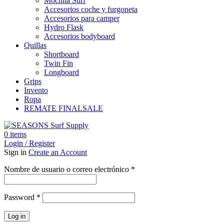
Mochila Surf
Accesorios coche y furgoneta
Accesorios para camper
Hydro Flask
Accesorios bodyboard
Quillas
Shortboard
Twin Fin
Longboard
Grips
Invento
Ropa
REMATE FINAL
SALE
0
items
Login / Register
Sign in
Create an Account
Obligatorio
Nombre de usuario o correo electrónico
*
Obligatorio
Password
*
Log in