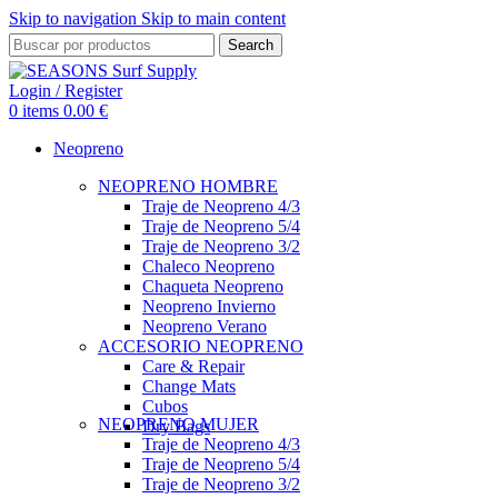
Skip to navigation
Skip to main content
Search
Login / Register
0
items
0.00
€
Neopreno
NEOPRENO HOMBRE
Traje de Neopreno 4/3
Traje de Neopreno 5/4
Traje de Neopreno 3/2
Chaleco Neopreno
Chaqueta Neopreno
Neopreno Invierno
Neopreno Verano
ACCESORIO NEOPRENO
Care & Repair
Change Mats
Cubos
NEOPRENO MUJER
Dry Bags
Traje de Neopreno 4/3
Traje de Neopreno 5/4
Traje de Neopreno 3/2