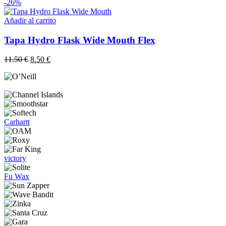
-26%
Añadir al carrito
Tapa Hydro Flask Wide Mouth Flex
El
El
11.50
€
8.50
€
precio
precio
original
actual
era:
es:
11.50 €.
8.50 €.
Carhartt
victory
Fu Wax