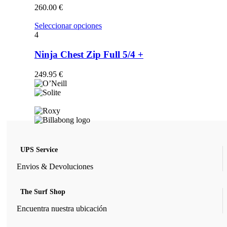
opciones
260.00
€
se
pueden
Este
Seleccionar opciones
elegir
producto
4
en
tiene
la
múltiples
Ninja Chest Zip Full 5/4 +
página
variantes.
de
Las
249.95
€
producto
opciones
se
pueden
elegir
en
la
página
de
UPS Service
producto
Envios & Devoluciones
The Surf Shop
Encuentra nuestra ubicación