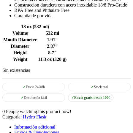
Construccion duradera con acero inoxidable 18/8 Pro-Grade
BPA-Free and Phthalate-Free
Garantia de por vida
18 oz (532 ml)
Volume
532 ml
Mouth Diameter
1.91″
Diameter
2.87″
Height
8.7″
Weight
11.3 oz (320 g)
Sin existencias
Envío 24/48h
Stock real
Devolución fácil
Envío gratis desde 100€
0
People watching this product now!
Categoría:
Hydro Flask
Información adicional
Envios & Devoluciones