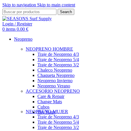
Skip to navigation
Skip to main content
Search
Login / Register
0
items
0.00
€
Neopreno
NEOPRENO HOMBRE
Traje de Neopreno 4/3
Traje de Neopreno 5/4
Traje de Neopreno 3/2
Chaleco Neopreno
Chaqueta Neopreno
Neopreno Invierno
Neopreno Verano
ACCESORIO NEOPRENO
Care & Repair
Change Mats
Cubos
NEOPRENO MUJER
Dry Bags
Traje de Neopreno 4/3
Traje de Neopreno 5/4
Traje de Neopreno 3/2