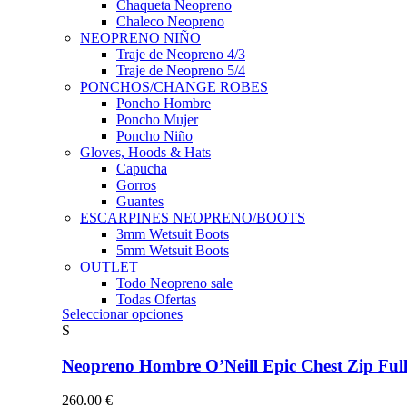
Chaqueta Neopreno
Chaleco Neopreno
NEOPRENO NIÑO
Traje de Neopreno 4/3
Traje de Neopreno 5/4
PONCHOS/CHANGE ROBES
Poncho Hombre
Poncho Mujer
Poncho Niño
Gloves, Hoods & Hats
Capucha
Gorros
Guantes
ESCARPINES NEOPRENO/BOOTS
3mm Wetsuit Boots
5mm Wetsuit Boots
OUTLET
Todo Neopreno
sale
Todas Ofertas
Este
Seleccionar opciones
producto
S
tiene
múltiples
Neopreno Hombre O’Neill Epic Chest Zip F
variantes.
Las
260.00
€