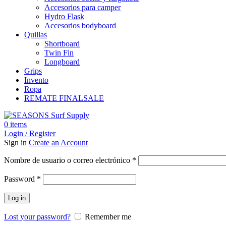
Accesorios para camper
Hydro Flask
Accesorios bodyboard
Quillas
Shortboard
Twin Fin
Longboard
Grips
Invento
Ropa
REMATE FINAL
SALE
0
items
Login / Register
Sign in
Create an Account
Obligatorio
Nombre de usuario o correo electrónico
*
Obligatorio
Password
*
Log in
Lost your password?
Remember me