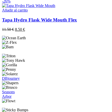
-26%
Añadir al carrito
Tapa Hydro Flask Wide Mouth Flex
El
El
11.50
€
8.50
€
precio
precio
original
actual
era:
es:
11.50 €.
8.50 €.
DBjourney
Seasons
Arbor