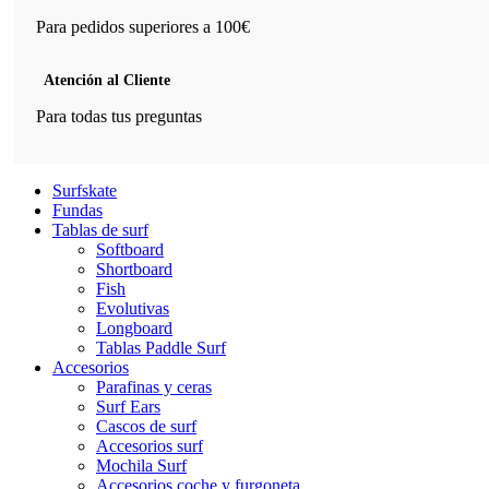
Para pedidos superiores a 100€
Atención al Cliente
Para todas tus preguntas
Surfskate
Fundas
Tablas de surf
Softboard
Shortboard
Fish
Evolutivas
Longboard
Tablas Paddle Surf
Accesorios
Parafinas y ceras
Surf Ears
Cascos de surf
Accesorios surf
Mochila Surf
Accesorios coche y furgoneta