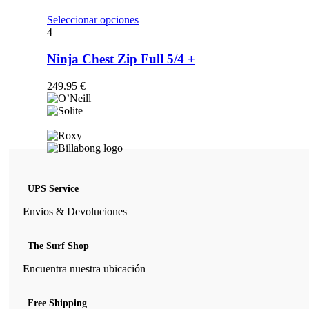
opciones
se
Este
Seleccionar opciones
pueden
producto
4
elegir
tiene
en
múltiples
Ninja Chest Zip Full 5/4 +
la
variantes.
página
Las
249.95
€
de
opciones
producto
se
pueden
elegir
en
la
página
de
UPS Service
producto
Envios & Devoluciones
The Surf Shop
Encuentra nuestra ubicación
Free Shipping