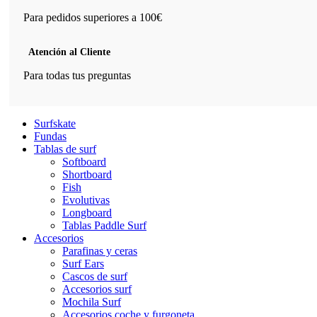
Para pedidos superiores a 100€
Atención al Cliente
Para todas tus preguntas
Surfskate
Fundas
Tablas de surf
Softboard
Shortboard
Fish
Evolutivas
Longboard
Tablas Paddle Surf
Accesorios
Parafinas y ceras
Surf Ears
Cascos de surf
Accesorios surf
Mochila Surf
Accesorios coche y furgoneta