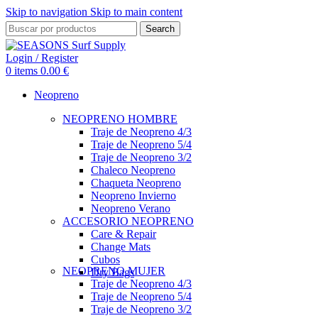
Skip to navigation
Skip to main content
Search
Login / Register
0
items
0.00
€
Neopreno
NEOPRENO HOMBRE
Traje de Neopreno 4/3
Traje de Neopreno 5/4
Traje de Neopreno 3/2
Chaleco Neopreno
Chaqueta Neopreno
Neopreno Invierno
Neopreno Verano
ACCESORIO NEOPRENO
Care & Repair
Change Mats
Cubos
NEOPRENO MUJER
Dry Bags
Traje de Neopreno 4/3
Traje de Neopreno 5/4
Traje de Neopreno 3/2