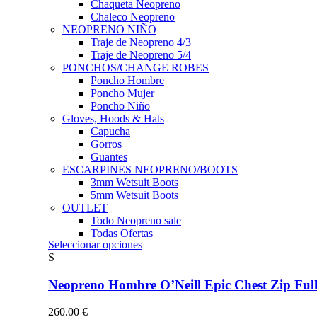
Chaqueta Neopreno
Chaleco Neopreno
NEOPRENO NIÑO
Traje de Neopreno 4/3
Traje de Neopreno 5/4
PONCHOS/CHANGE ROBES
Poncho Hombre
Poncho Mujer
Poncho Niño
Gloves, Hoods & Hats
Capucha
Gorros
Guantes
ESCARPINES NEOPRENO/BOOTS
3mm Wetsuit Boots
5mm Wetsuit Boots
OUTLET
Todo Neopreno
sale
Todas Ofertas
Este
Seleccionar opciones
producto
S
tiene
múltiples
Neopreno Hombre O’Neill Epic Chest Zip F
variantes.
Las
260.00
€