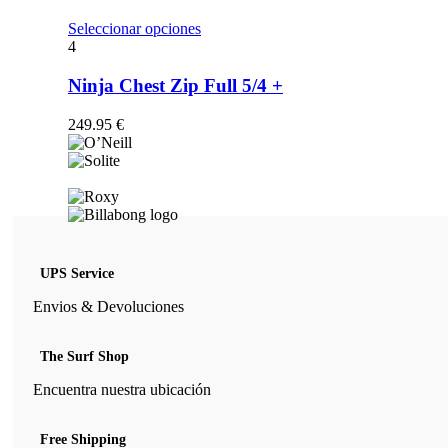
opciones
se
Este
Seleccionar opciones
pueden
producto
4
elegir
tiene
en
múltiples
Ninja Chest Zip Full 5/4 +
la
variantes.
página
Las
249.95
€
de
opciones
producto
se
pueden
elegir
en
la
página
de
UPS Service
producto
Envios & Devoluciones
The Surf Shop
Encuentra nuestra ubicación
Free Shipping