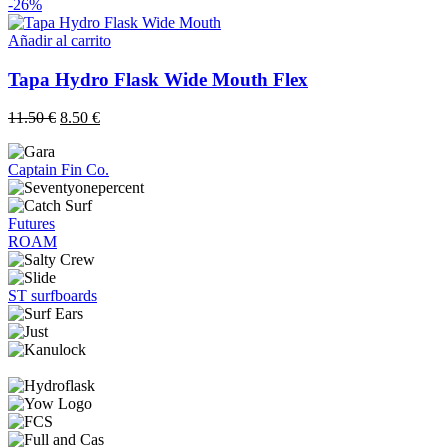
-26%
Añadir al carrito
Tapa Hydro Flask Wide Mouth Flex
El
El
11.50
€
8.50
€
precio
precio
original
actual
Captain Fin Co.
era:
es:
11.50 €.
8.50 €.
Futures
ROAM
ST surfboards