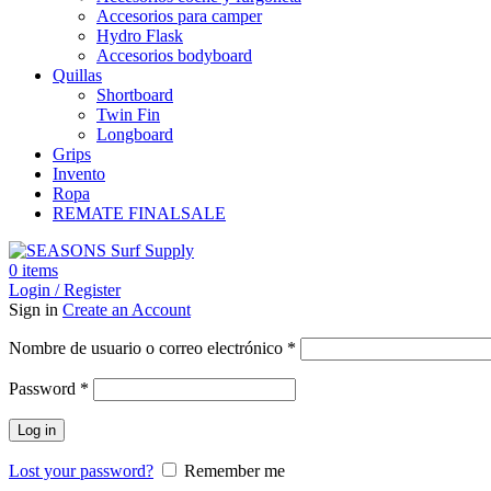
Accesorios para camper
Hydro Flask
Accesorios bodyboard
Quillas
Shortboard
Twin Fin
Longboard
Grips
Invento
Ropa
REMATE FINAL
SALE
0
items
Login / Register
Sign in
Create an Account
Obligatorio
Nombre de usuario o correo electrónico
*
Obligatorio
Password
*
Log in
Lost your password?
Remember me