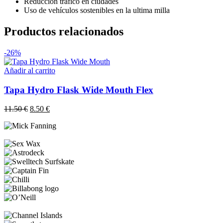
Reducción tráfico en ciudades
Uso de vehículos sostenibles en la ultima milla
Productos relacionados
-26%
Añadir al carrito
Tapa Hydro Flask Wide Mouth Flex
El
El
11.50
€
8.50
€
precio
precio
original
actual
era:
es:
11.50 €.
8.50 €.