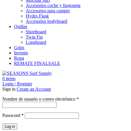
Mochila Surf
Accesorios coche y furgoneta
Accesorios para camper
Hydro Flask
Accesorios bodyboard
Quillas
Shortboard
Twin Fin
Longboard
Grips
Invento
Ropa
REMATE FINAL
SALE
0
items
Login / Register
Sign in
Create an Account
Obligatorio
Nombre de usuario o correo electrónico
*
Obligatorio
Password
*
Log in