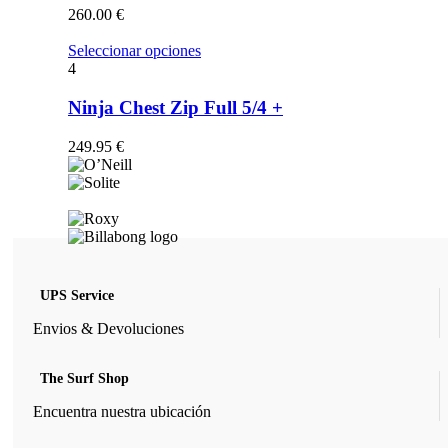
opciones
260.00
€
se
pueden
Este
Seleccionar opciones
elegir
producto
4
en
tiene
la
múltiples
Ninja Chest Zip Full 5/4 +
página
variantes.
de
Las
249.95
€
producto
opciones
se
pueden
elegir
en
la
página
de
UPS Service
producto
Envios & Devoluciones
The Surf Shop
Encuentra nuestra ubicación