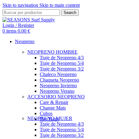
Skip to navigation
Skip to main content
Search
Login / Register
0
items
0.00
€
Neopreno
NEOPRENO HOMBRE
Traje de Neopreno 4/3
Traje de Neopreno 5/4
Traje de Neopreno 3/2
Chaleco Neopreno
Chaqueta Neopreno
Neopreno Invierno
Neopreno Verano
ACCESORIO NEOPRENO
Care & Repair
Change Mats
Cubos
NEOPRENO MUJER
Dry Bags
Traje de Neopreno 4/3
Traje de Neopreno 5/4
Traje de Neopreno 3/2