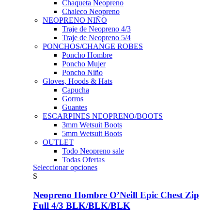
Chaqueta Neopreno
Chaleco Neopreno
NEOPRENO NIÑO
Traje de Neopreno 4/3
Traje de Neopreno 5/4
PONCHOS/CHANGE ROBES
Poncho Hombre
Poncho Mujer
Poncho Niño
Gloves, Hoods & Hats
Capucha
Gorros
Guantes
ESCARPINES NEOPRENO/BOOTS
3mm Wetsuit Boots
5mm Wetsuit Boots
OUTLET
Todo Neopreno
sale
Todas Ofertas
Este
Seleccionar opciones
producto
S
tiene
múltiples
Neopreno Hombre O’Neill Epic Chest Zip
variantes.
Full 4/3 BLK/BLK/BLK
Las