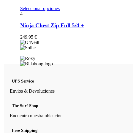
opciones
se
Este
Seleccionar opciones
pueden
producto
4
elegir
tiene
en
múltiples
Ninja Chest Zip Full 5/4 +
la
variantes.
página
Las
249.95
€
de
opciones
producto
se
pueden
elegir
en
la
página
de
UPS Service
producto
Envios & Devoluciones
The Surf Shop
Encuentra nuestra ubicación
Free Shipping