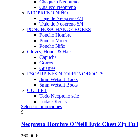
Chaqueta Neopreno
Chaleco Neopreno
NEOPRENO NIÑO
Traje de Neopreno 4/3
Traje de Neopreno 5/4
PONCHOS/CHANGE ROBES
Poncho Hombre
Poncho Mujer
Poncho Niño
Gloves, Hoods & Hats
Capucha
Gorros
Guantes
ESCARPINES NEOPRENO/BOOTS
3mm Wetsuit Boots
5mm Wetsuit Boots
OUTLET
Todo Neopreno
sale
Todas Ofertas
Este
Seleccionar opciones
producto
S
tiene
múltiples
Neopreno Hombre O’Neill Epic Chest Zip F
variantes.
Las
260.00
€