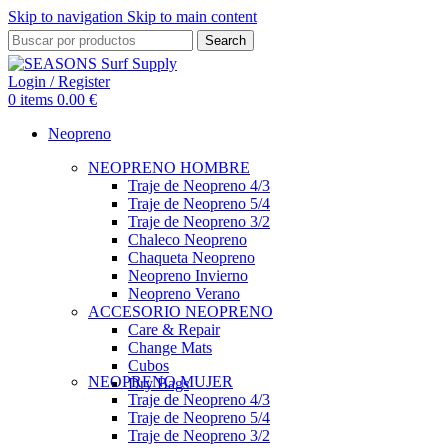
Skip to navigation
Skip to main content
Search
Login / Register
0
items
0.00
€
Neopreno
NEOPRENO HOMBRE
Traje de Neopreno 4/3
Traje de Neopreno 5/4
Traje de Neopreno 3/2
Chaleco Neopreno
Chaqueta Neopreno
Neopreno Invierno
Neopreno Verano
ACCESORIO NEOPRENO
Care & Repair
Change Mats
Cubos
NEOPRENO MUJER
Dry Bags
Traje de Neopreno 4/3
Traje de Neopreno 5/4
Traje de Neopreno 3/2