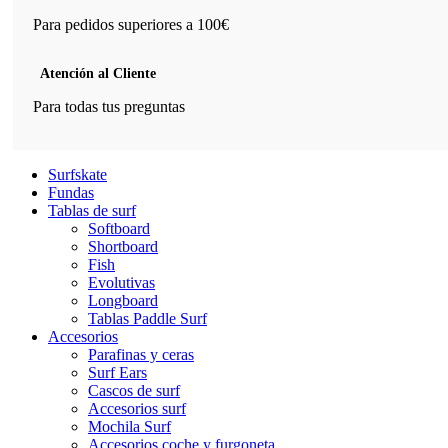
Para pedidos superiores a 100€
Atención al Cliente
Para todas tus preguntas
Surfskate
Fundas
Tablas de surf
Softboard
Shortboard
Fish
Evolutivas
Longboard
Tablas Paddle Surf
Accesorios
Parafinas y ceras
Surf Ears
Cascos de surf
Accesorios surf
Mochila Surf
Accesorios coche y furgoneta