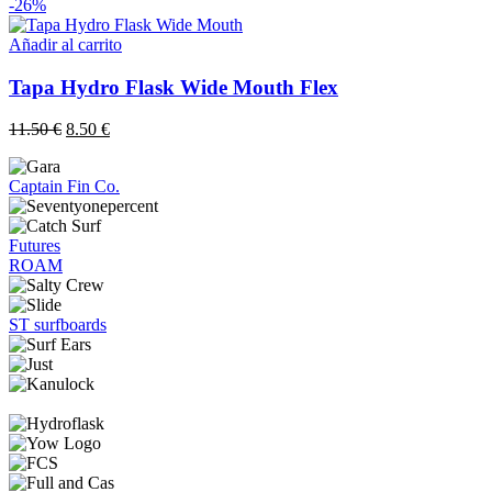
-26%
Añadir al carrito
Tapa Hydro Flask Wide Mouth Flex
El
El
11.50
€
8.50
€
precio
precio
original
actual
Captain Fin Co.
era:
es:
11.50 €.
8.50 €.
Futures
ROAM
ST surfboards