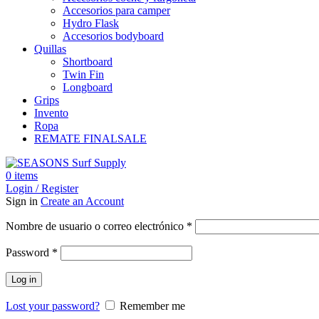
Accesorios para camper
Hydro Flask
Accesorios bodyboard
Quillas
Shortboard
Twin Fin
Longboard
Grips
Invento
Ropa
REMATE FINAL
SALE
0
items
Login / Register
Sign in
Create an Account
Obligatorio
Nombre de usuario o correo electrónico
*
Obligatorio
Password
*
Log in
Lost your password?
Remember me