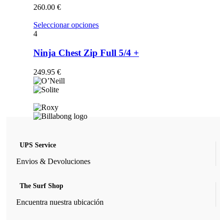
opciones
260.00
€
se
pueden
Este
Seleccionar opciones
elegir
producto
4
en
tiene
la
múltiples
Ninja Chest Zip Full 5/4 +
página
variantes.
de
Las
249.95
€
producto
opciones
se
pueden
elegir
en
la
página
de
UPS Service
producto
Envios & Devoluciones
The Surf Shop
Encuentra nuestra ubicación