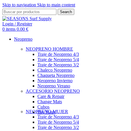
Skip to navigation
Skip to main content
Search
Login / Register
0
items
0.00
€
Neopreno
NEOPRENO HOMBRE
Traje de Neopreno 4/3
Traje de Neopreno 5/4
Traje de Neopreno 3/2
Chaleco Neopreno
Chaqueta Neopreno
Neopreno Invierno
Neopreno Verano
ACCESORIO NEOPRENO
Care & Repair
Change Mats
Cubos
NEOPRENO MUJER
Dry Bags
Traje de Neopreno 4/3
Traje de Neopreno 5/4
Traje de Neopreno 3/2