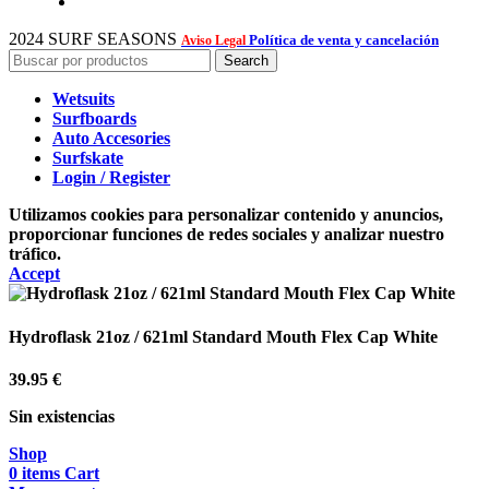
2024 SURF SEASONS
Política de venta y cancelación
Aviso Legal
Search
Wetsuits
Surfboards
Auto Accesories
Surfskate
Login / Register
Utilizamos cookies para personalizar contenido y anuncios,
proporcionar funciones de redes sociales y analizar nuestro
tráfico.
Accept
Hydroflask 21oz / 621ml Standard Mouth Flex Cap White
39.95
€
Sin existencias
Shop
0
items
Cart