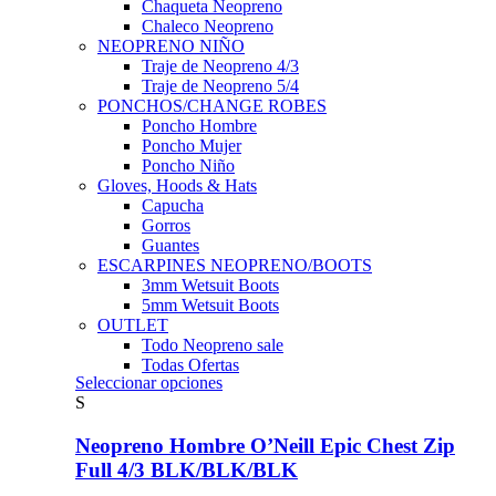
Chaqueta Neopreno
Chaleco Neopreno
NEOPRENO NIÑO
Traje de Neopreno 4/3
Traje de Neopreno 5/4
PONCHOS/CHANGE ROBES
Poncho Hombre
Poncho Mujer
Poncho Niño
Gloves, Hoods & Hats
Capucha
Gorros
Guantes
ESCARPINES NEOPRENO/BOOTS
3mm Wetsuit Boots
5mm Wetsuit Boots
OUTLET
Todo Neopreno
sale
Todas Ofertas
Este
Seleccionar opciones
producto
S
tiene
múltiples
Neopreno Hombre O’Neill Epic Chest Zip
variantes.
Full 4/3 BLK/BLK/BLK
Las