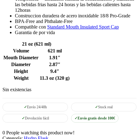
las bebidas frias hasta 24 horas y las bebidas calientes hasta
12horas
Construccion duradera de acero inoxidable 18/8 Pro-Grade
BPA-Free and Phthalate-Free
Compatible con
Standard Mouth Insulated Sport Cap
Garantia de por vida
21 oz (621 ml)
Volume
621 ml
Mouth Diameter
1.91″
Diameter
2.87″
Height
9.4″
Weight
11.3 oz (320 g)
Sin existencias
Envío 24/48h
Stock real
Devolución fácil
Envío gratis desde 100€
0
People watching this product now!
Categoría:
Hydro Flask