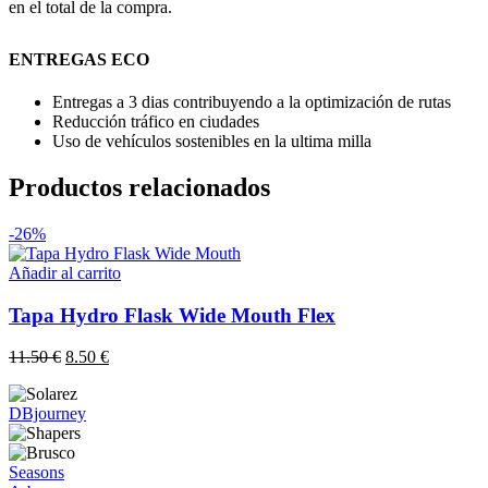
en el total de la compra.
ENTREGAS ECO
Entregas a 3 dias contribuyendo a la optimización de rutas
Reducción tráfico en ciudades
Uso de vehículos sostenibles en la ultima milla
Productos relacionados
-26%
Añadir al carrito
Tapa Hydro Flask Wide Mouth Flex
El
El
11.50
€
8.50
€
precio
precio
original
actual
DBjourney
era:
es:
11.50 €.
8.50 €.
Seasons