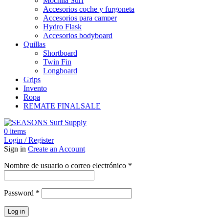
Mochila Surf
Accesorios coche y furgoneta
Accesorios para camper
Hydro Flask
Accesorios bodyboard
Quillas
Shortboard
Twin Fin
Longboard
Grips
Invento
Ropa
REMATE FINAL
SALE
0
items
Login / Register
Sign in
Create an Account
Obligatorio
Nombre de usuario o correo electrónico
*
Obligatorio
Password
*
Log in