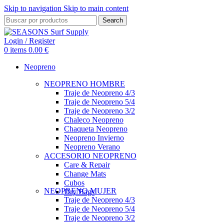
Skip to navigation
Skip to main content
Search
Login / Register
0
items
0.00
€
Neopreno
NEOPRENO HOMBRE
Traje de Neopreno 4/3
Traje de Neopreno 5/4
Traje de Neopreno 3/2
Chaleco Neopreno
Chaqueta Neopreno
Neopreno Invierno
Neopreno Verano
ACCESORIO NEOPRENO
Care & Repair
Change Mats
Cubos
NEOPRENO MUJER
Dry Bags
Traje de Neopreno 4/3
Traje de Neopreno 5/4
Traje de Neopreno 3/2