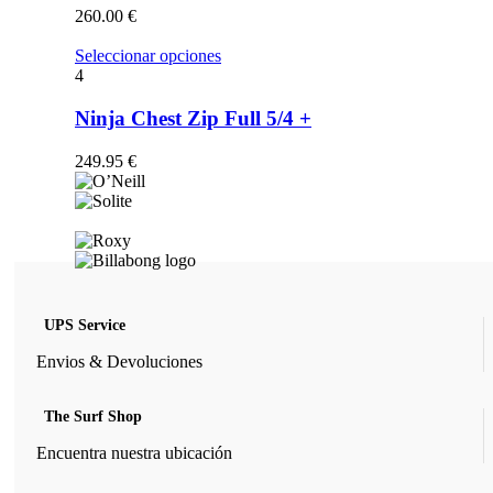
opciones
260.00
€
se
pueden
Este
Seleccionar opciones
elegir
producto
4
en
tiene
la
múltiples
Ninja Chest Zip Full 5/4 +
página
variantes.
de
Las
249.95
€
producto
opciones
se
pueden
elegir
en
la
página
de
UPS Service
producto
Envios & Devoluciones
The Surf Shop
Encuentra nuestra ubicación