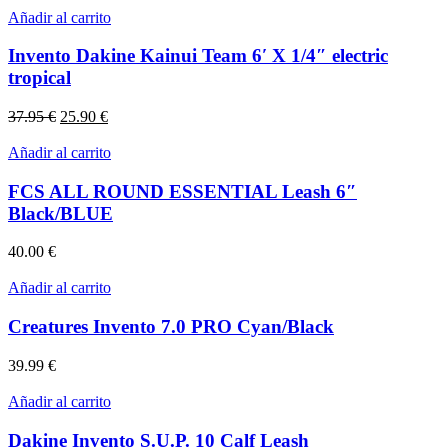
Añadir al carrito
Invento Dakine Kainui Team 6′ X 1/4″ electric
tropical
El
El
37.95
€
25.90
€
precio
precio
original
actual
Añadir al carrito
era:
es:
37.95 €.
25.90 €.
FCS ALL ROUND ESSENTIAL Leash 6″
Black/BLUE
40.00
€
Añadir al carrito
Creatures Invento 7.0 PRO Cyan/Black
39.99
€
Añadir al carrito
Dakine Invento S.U.P. 10 Calf Leash