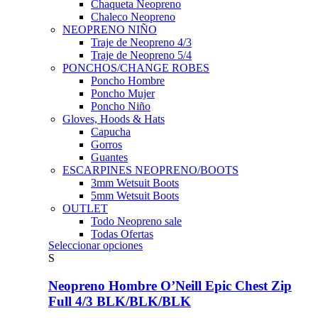
Chaqueta Neopreno
Chaleco Neopreno
NEOPRENO NIÑO
Traje de Neopreno 4/3
Traje de Neopreno 5/4
PONCHOS/CHANGE ROBES
Poncho Hombre
Poncho Mujer
Poncho Niño
Gloves, Hoods & Hats
Capucha
Gorros
Guantes
ESCARPINES NEOPRENO/BOOTS
3mm Wetsuit Boots
5mm Wetsuit Boots
OUTLET
Todo Neopreno
sale
Todas Ofertas
Este
Seleccionar opciones
producto
S
tiene
múltiples
Neopreno Hombre O’Neill Epic Chest Zip
variantes.
Full 4/3 BLK/BLK/BLK
Las