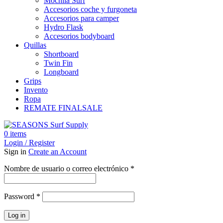
Mochila Surf
Accesorios coche y furgoneta
Accesorios para camper
Hydro Flask
Accesorios bodyboard
Quillas
Shortboard
Twin Fin
Longboard
Grips
Invento
Ropa
REMATE FINAL
SALE
0
items
Login / Register
Sign in
Create an Account
Obligatorio
Nombre de usuario o correo electrónico
*
Obligatorio
Password
*
Log in