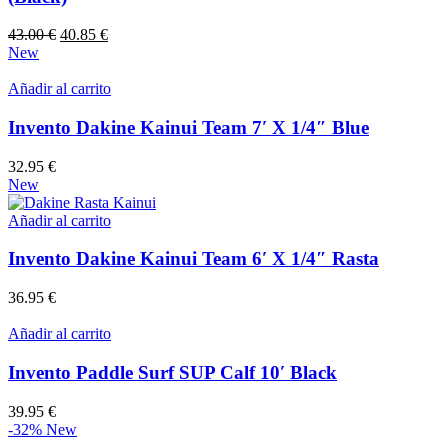
El
El
43.00
€
40.85
€
precio
precio
New
original
actual
era:
es:
Añadir al carrito
43.00 €.
40.85 €.
Invento Dakine Kainui Team 7′ X 1/4″ Blue
32.95
€
New
Añadir al carrito
Invento Dakine Kainui Team 6′ X 1/4″ Rasta
36.95
€
Añadir al carrito
Invento Paddle Surf SUP Calf 10′ Black
39.95
€
-32%
New