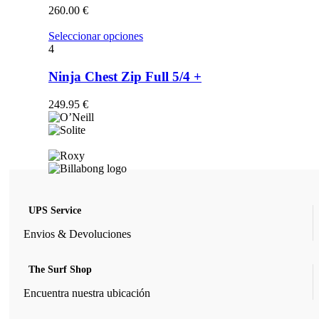
opciones
260.00
€
se
pueden
Este
Seleccionar opciones
elegir
producto
4
en
tiene
la
múltiples
Ninja Chest Zip Full 5/4 +
página
variantes.
de
Las
249.95
€
producto
opciones
se
pueden
elegir
en
la
página
de
UPS Service
producto
Envios & Devoluciones
The Surf Shop
Encuentra nuestra ubicación