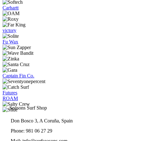
opciones
se
Carhartt
pueden
elegir
en
la
victory
página
de
Fu Wax
producto
Captain Fin Co.
Futures
ROAM
Seasons Surf Shop
Don Bosco 3, A Coruña, Spain
Phone: 981 06 27 29
Mail: info@surfseasons.com