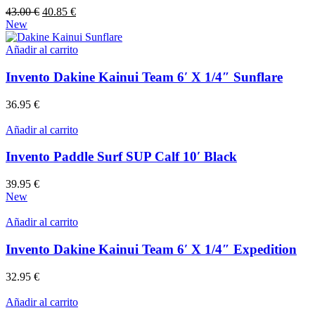
El
El
43.00
€
40.85
€
precio
precio
New
original
actual
era:
es:
Añadir al carrito
43.00 €.
40.85 €.
Invento Dakine Kainui Team 6′ X 1/4″ Sunflare
36.95
€
Añadir al carrito
Invento Paddle Surf SUP Calf 10′ Black
39.95
€
New
Añadir al carrito
Invento Dakine Kainui Team 6′ X 1/4″ Expedition
32.95
€
Añadir al carrito