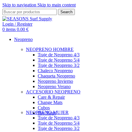
Skip to navigation
Skip to main content
Search
Login / Register
0
items
0.00
€
Neopreno
NEOPRENO HOMBRE
Traje de Neopreno 4/3
Traje de Neopreno 5/4
Traje de Neopreno 3/2
Chaleco Neopreno
Chaqueta Neopreno
Neopreno Invierno
Neopreno Verano
ACCESORIO NEOPRENO
Care & Repair
Change Mats
Cubos
NEOPRENO MUJER
Dry Bags
Traje de Neopreno 4/3
Traje de Neopreno 5/4
Traje de Neopreno 3/2