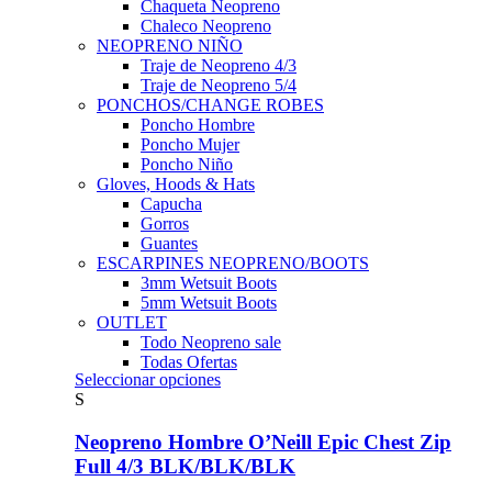
Chaqueta Neopreno
Chaleco Neopreno
NEOPRENO NIÑO
Traje de Neopreno 4/3
Traje de Neopreno 5/4
PONCHOS/CHANGE ROBES
Poncho Hombre
Poncho Mujer
Poncho Niño
Gloves, Hoods & Hats
Capucha
Gorros
Guantes
ESCARPINES NEOPRENO/BOOTS
3mm Wetsuit Boots
5mm Wetsuit Boots
OUTLET
Todo Neopreno
sale
Todas Ofertas
Este
Seleccionar opciones
producto
S
tiene
múltiples
Neopreno Hombre O’Neill Epic Chest Zip
variantes.
Full 4/3 BLK/BLK/BLK
Las