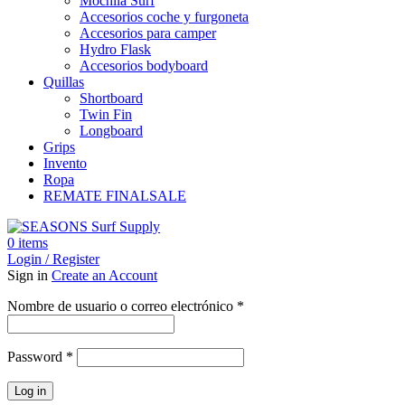
Mochila Surf
Accesorios coche y furgoneta
Accesorios para camper
Hydro Flask
Accesorios bodyboard
Quillas
Shortboard
Twin Fin
Longboard
Grips
Invento
Ropa
REMATE FINAL
SALE
0
items
Login / Register
Sign in
Create an Account
Obligatorio
Nombre de usuario o correo electrónico
*
Obligatorio
Password
*
Log in