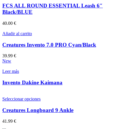
FCS ALL ROUND ESSENTIAL Leash 6″
Black/BLUE
40.00
€
Añadir al carrito
Creatures Invento 7.0 PRO Cyan/Black
39.99
€
New
Leer más
Invento Dakine Kaimana
Este
Seleccionar opciones
producto
tiene
Creatures Longboard 9 Ankle
múltiples
variantes.
41.99
€
Las