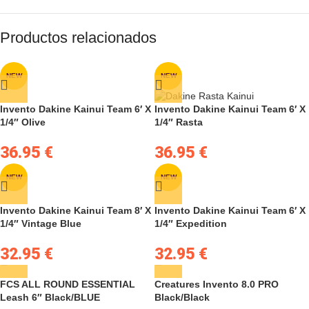
Productos relacionados
NEW
NEW
Invento Dakine Kainui Team 6′ X
Invento Dakine Kainui Team 6′ X
1/4″ Olive
1/4″ Rasta
36.95
€
36.95
€
NEW
NEW
Invento Dakine Kainui Team 8′ X
Invento Dakine Kainui Team 6′ X
1/4″ Vintage Blue
1/4″ Expedition
32.95
€
32.95
€
FCS ALL ROUND ESSENTIAL
Creatures Invento 8.0 PRO
Leash 6″ Black/BLUE
Black/Black