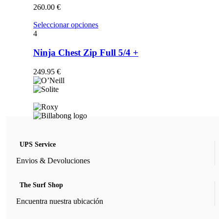
opciones
260.00
€
se
pueden
Este
Seleccionar opciones
elegir
producto
4
en
tiene
la
múltiples
Ninja Chest Zip Full 5/4 +
página
variantes.
de
Las
249.95
€
producto
opciones
se
pueden
elegir
en
la
página
de
UPS Service
producto
Envios & Devoluciones
The Surf Shop
Encuentra nuestra ubicación