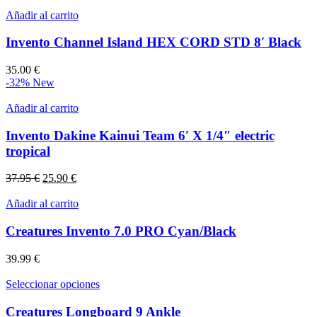
Añadir al carrito
Invento Channel Island HEX CORD STD 8′ Black
35.00
€
-32%
New
Añadir al carrito
Invento Dakine Kainui Team 6′ X 1/4″ electric
tropical
El
El
37.95
€
25.90
€
precio
precio
original
actual
Añadir al carrito
era:
es:
37.95 €.
25.90 €.
Creatures Invento 7.0 PRO Cyan/Black
39.99
€
Este
Seleccionar opciones
producto
tiene
Creatures Longboard 9 Ankle