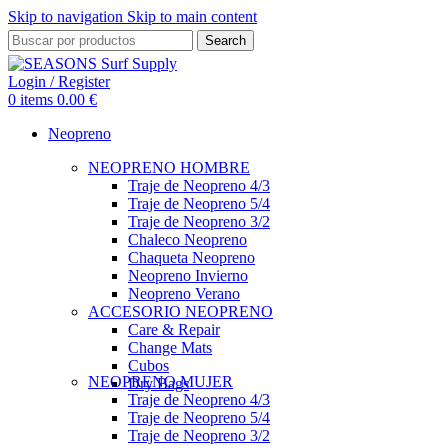
Skip to navigation
Skip to main content
Search
Login / Register
0
items
0.00
€
Neopreno
NEOPRENO HOMBRE
Traje de Neopreno 4/3
Traje de Neopreno 5/4
Traje de Neopreno 3/2
Chaleco Neopreno
Chaqueta Neopreno
Neopreno Invierno
Neopreno Verano
ACCESORIO NEOPRENO
Care & Repair
Change Mats
Cubos
NEOPRENO MUJER
Dry Bags
Traje de Neopreno 4/3
Traje de Neopreno 5/4
Traje de Neopreno 3/2