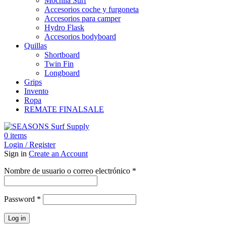
Mochila Surf
Accesorios coche y furgoneta
Accesorios para camper
Hydro Flask
Accesorios bodyboard
Quillas
Shortboard
Twin Fin
Longboard
Grips
Invento
Ropa
REMATE FINAL
SALE
0
items
Login / Register
Sign in
Create an Account
Obligatorio
Nombre de usuario o correo electrónico
*
Obligatorio
Password
*
Log in