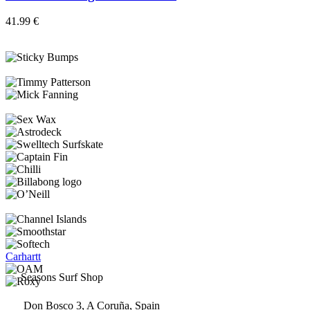
múltiples
variantes.
41.99
€
Las
opciones
se
pueden
elegir
en
la
página
de
producto
Carhartt
Seasons Surf Shop
Don Bosco 3, A Coruña, Spain