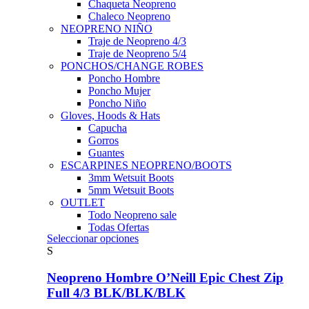
Chaqueta Neopreno
Chaleco Neopreno
NEOPRENO NIÑO
Traje de Neopreno 4/3
Traje de Neopreno 5/4
PONCHOS/CHANGE ROBES
Poncho Hombre
Poncho Mujer
Poncho Niño
Gloves, Hoods & Hats
Capucha
Gorros
Guantes
ESCARPINES NEOPRENO/BOOTS
3mm Wetsuit Boots
5mm Wetsuit Boots
OUTLET
Todo Neopreno
sale
Todas Ofertas
Este
Seleccionar opciones
producto
S
tiene
múltiples
Neopreno Hombre O’Neill Epic Chest Zip
variantes.
Full 4/3 BLK/BLK/BLK
Las