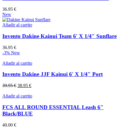
36.95
€
New
Añadir al carrito
Invento Dakine Kainui Team 6′ X 1/4″ Sunflare
36.95
€
-3%
New
Añadir al carrito
Invento Dakine JJF Kainui 6′ X 1/4″ Port
El
El
39.95
€
38.95
€
precio
precio
original
actual
Añadir al carrito
era:
es:
39.95 €.
38.95 €.
FCS ALL ROUND ESSENTIAL Leash 6″
Black/BLUE
40.00
€