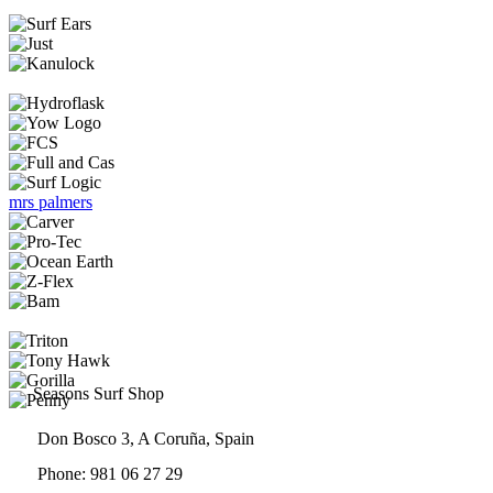
página
opciones
de
se
producto
pueden
elegir
en
la
página
de
producto
mrs palmers
Seasons Surf Shop
Don Bosco 3, A Coruña, Spain
Phone: 981 06 27 29