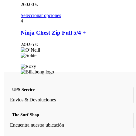
opciones
260.00
€
se
pueden
Este
Seleccionar opciones
elegir
producto
4
en
tiene
la
múltiples
Ninja Chest Zip Full 5/4 +
página
variantes.
de
Las
249.95
€
producto
opciones
se
pueden
elegir
en
la
página
de
UPS Service
producto
Envios & Devoluciones
The Surf Shop
Encuentra nuestra ubicación