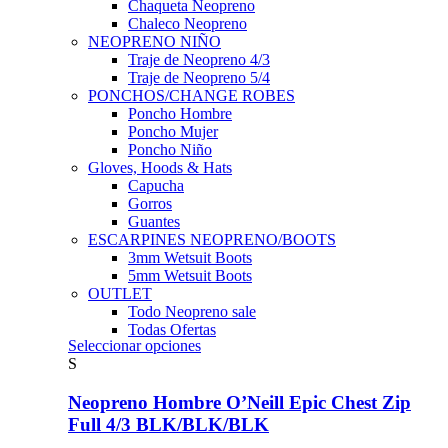
Chaqueta Neopreno
Chaleco Neopreno
NEOPRENO NIÑO
Traje de Neopreno 4/3
Traje de Neopreno 5/4
PONCHOS/CHANGE ROBES
Poncho Hombre
Poncho Mujer
Poncho Niño
Gloves, Hoods & Hats
Capucha
Gorros
Guantes
ESCARPINES NEOPRENO/BOOTS
3mm Wetsuit Boots
5mm Wetsuit Boots
OUTLET
Todo Neopreno
sale
Todas Ofertas
Este
Seleccionar opciones
producto
S
tiene
múltiples
Neopreno Hombre O’Neill Epic Chest Zip
variantes.
Full 4/3 BLK/BLK/BLK
Las