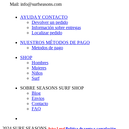
Mail: info@surfseasons.com
AYUDA Y CONTACTO
Devolver un pedido
Información sobre entregas
Localizar pedido
NUESTROS MÉTODOS DE PAGO
Metodos de pago
SHOP
Hombres
Mujeres
Niños
Surf
SOBRE SEASONS SURF SHOP
Blog
Envios
Contacto
FAQ
2024 SURF SEASONS
Política de venta y cancelación
Aviso Legal