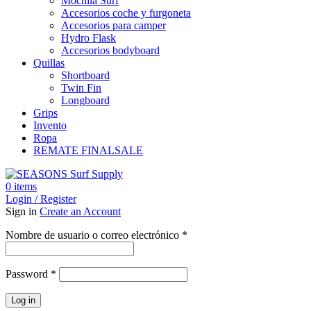
Mochila Surf
Accesorios coche y furgoneta
Accesorios para camper
Hydro Flask
Accesorios bodyboard
Quillas
Shortboard
Twin Fin
Longboard
Grips
Invento
Ropa
REMATE FINAL
SALE
0
items
Login / Register
Sign in
Create an Account
Obligatorio
Nombre de usuario o correo electrónico
*
Obligatorio
Password
*
Log in