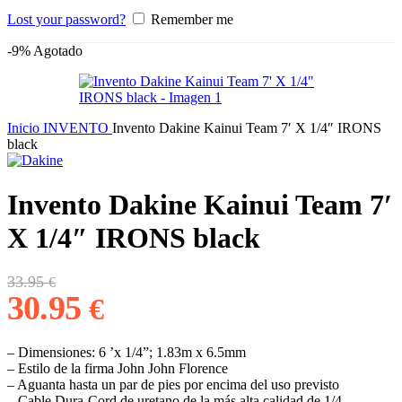
Lost your password?
Remember me
-9%
Agotado
Inicio
INVENTO
Invento Dakine Kainui Team 7′ X 1/4″ IRONS
black
Invento Dakine Kainui Team 7′
X 1/4″ IRONS black
El
El
33.95
€
precio
precio
30.95
€
original
actual
era:
es:
33.95 €.
30.95 €.
– Dimensiones: 6 ’x 1/4”; 1.83m x 6.5mm
– Estilo de la firma John John Florence
– Aguanta hasta un par de pies por encima del uso previsto
– Cable Dura-Cord de uretano de la más alta calidad de 1/4