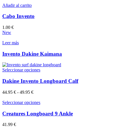
Añadir al carrito
Cabo Invento
1.00
€
New
Leer más
Invento Dakine Kaimana
Este
Seleccionar opciones
producto
tiene
Dakine Invento Longboard Calf
múltiples
variantes.
Rango
44.95
€
-
49.95
€
Las
de
opciones
precios:
Este
Seleccionar opciones
se
desde
producto
pueden
44.95 €
tiene
Creatures Longboard 9 Ankle
elegir
hasta
múltiples
en
49.95 €
variantes.
41.99
€
la
Las