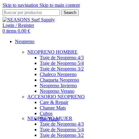
Skip to navigation
Skip to main content
Search
Login / Register
0
items
0.00
€
Neopreno
NEOPRENO HOMBRE
Traje de Neopreno 4/3
Traje de Neopreno 5/4
Traje de Neopreno 3/2
Chaleco Neopreno
Chaqueta Neopreno
Neopreno Invierno
Neopreno Verano
ACCESORIO NEOPRENO
Care & Repair
Change Mats
Cubos
NEOPRENO MUJER
Dry Bags
Traje de Neopreno 4/3
Traje de Neopreno 5/4
Traje de Neopreno 3/2