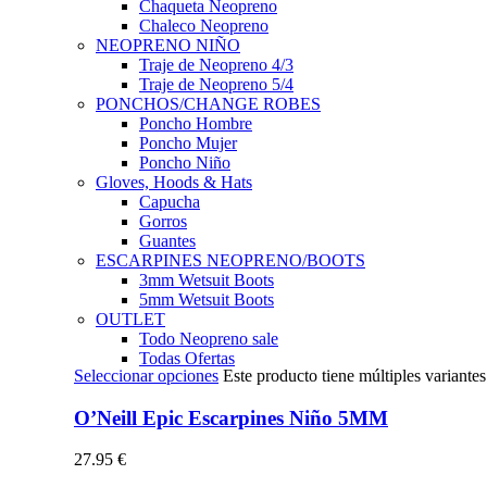
Chaqueta Neopreno
Chaleco Neopreno
NEOPRENO NIÑO
Traje de Neopreno 4/3
Traje de Neopreno 5/4
PONCHOS/CHANGE ROBES
Poncho Hombre
Poncho Mujer
Poncho Niño
Gloves, Hoods & Hats
Capucha
Gorros
Guantes
ESCARPINES NEOPRENO/BOOTS
3mm Wetsuit Boots
5mm Wetsuit Boots
OUTLET
Todo Neopreno
sale
Todas Ofertas
Seleccionar opciones
Este producto tiene múltiples variante
O’Neill Epic Escarpines Niño 5MM
27.95
€