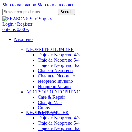
Skip to navigation
Skip to main content
Search
Login / Register
0
items
0.00
€
Neopreno
NEOPRENO HOMBRE
Traje de Neopreno 4/3
Traje de Neopreno 5/4
Traje de Neopreno 3/2
Chaleco Neopreno
Chaqueta Neopreno
Neopreno Invierno
Neopreno Verano
ACCESORIO NEOPRENO
Care & Repair
Change Mats
Cubos
NEOPRENO MUJER
Dry Bags
Traje de Neopreno 4/3
Traje de Neopreno 5/4
Traje de Neopreno 3/2