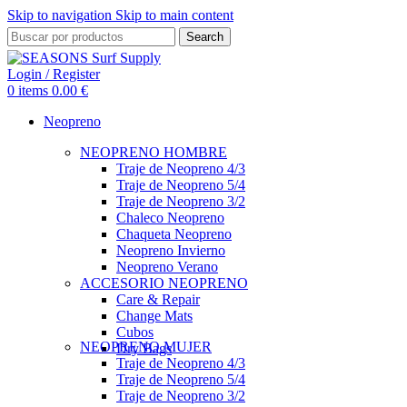
Skip to navigation
Skip to main content
Search
Login / Register
0
items
0.00
€
Neopreno
NEOPRENO HOMBRE
Traje de Neopreno 4/3
Traje de Neopreno 5/4
Traje de Neopreno 3/2
Chaleco Neopreno
Chaqueta Neopreno
Neopreno Invierno
Neopreno Verano
ACCESORIO NEOPRENO
Care & Repair
Change Mats
Cubos
NEOPRENO MUJER
Dry Bags
Traje de Neopreno 4/3
Traje de Neopreno 5/4
Traje de Neopreno 3/2