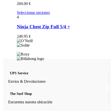
opciones
260.00
€
se
pueden
Este
Seleccionar opciones
elegir
producto
4
en
tiene
la
múltiples
Ninja Chest Zip Full 5/4 +
página
variantes.
de
Las
249.95
€
producto
opciones
se
pueden
elegir
en
la
página
de
UPS Service
producto
Envios & Devoluciones
The Surf Shop
Encuentra nuestra ubicación