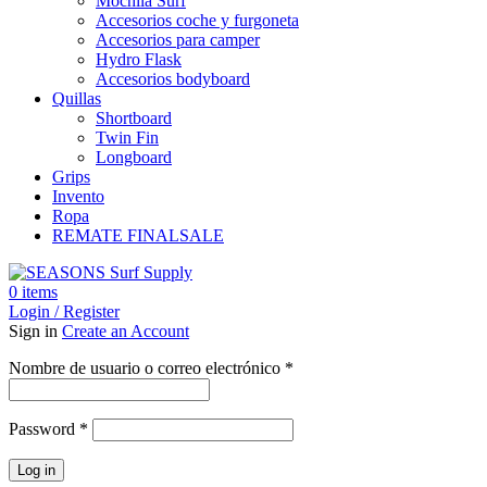
Mochila Surf
Accesorios coche y furgoneta
Accesorios para camper
Hydro Flask
Accesorios bodyboard
Quillas
Shortboard
Twin Fin
Longboard
Grips
Invento
Ropa
REMATE FINAL
SALE
0
items
Login / Register
Sign in
Create an Account
Obligatorio
Nombre de usuario o correo electrónico
*
Obligatorio
Password
*
Log in