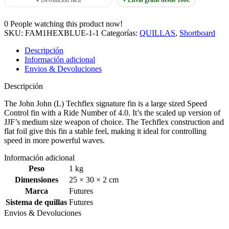
Devolución fácil
Envío gratis desde 100€
0
People watching this product now!
SKU:
FAM1HEXBLUE-1-1
Categorías:
QUILLAS
,
Shortboard
Descripción
Información adicional
Envios & Devoluciones
Descripción
The John John (L) Techflex signature fin is a large sized Speed
Control fin with a Ride Number of 4.0. It’s the scaled up version of
JJF’s medium size weapon of choice. The Techflex construction and
flat foil give this fin a stable feel, making it ideal for controlling
speed in more powerful waves.
Información adicional
Peso
1 kg
Dimensiones
25 × 30 × 2 cm
Marca
Futures
Sistema de quillas
Futures
Envios & Devoluciones