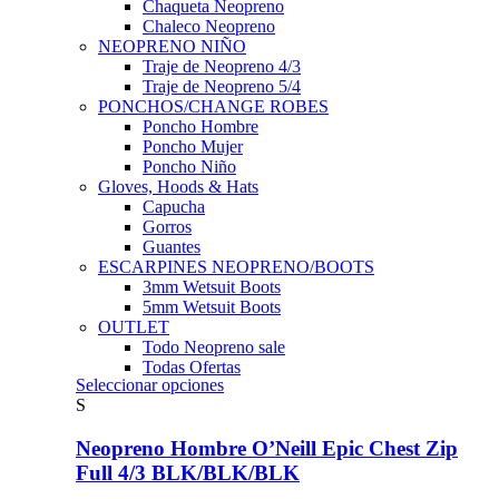
Chaqueta Neopreno
Chaleco Neopreno
NEOPRENO NIÑO
Traje de Neopreno 4/3
Traje de Neopreno 5/4
PONCHOS/CHANGE ROBES
Poncho Hombre
Poncho Mujer
Poncho Niño
Gloves, Hoods & Hats
Capucha
Gorros
Guantes
ESCARPINES NEOPRENO/BOOTS
3mm Wetsuit Boots
5mm Wetsuit Boots
OUTLET
Todo Neopreno
sale
Todas Ofertas
Este
Seleccionar opciones
producto
S
tiene
múltiples
Neopreno Hombre O’Neill Epic Chest Zip
variantes.
Full 4/3 BLK/BLK/BLK
Las