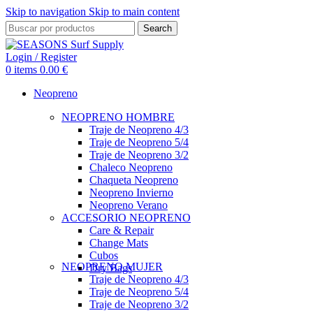
Skip to navigation
Skip to main content
Search
Login / Register
0
items
0.00
€
Neopreno
NEOPRENO HOMBRE
Traje de Neopreno 4/3
Traje de Neopreno 5/4
Traje de Neopreno 3/2
Chaleco Neopreno
Chaqueta Neopreno
Neopreno Invierno
Neopreno Verano
ACCESORIO NEOPRENO
Care & Repair
Change Mats
Cubos
NEOPRENO MUJER
Dry Bags
Traje de Neopreno 4/3
Traje de Neopreno 5/4
Traje de Neopreno 3/2