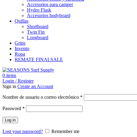
Accesorios para camper
Hydro Flask
Accesorios bodyboard
Quillas
Shortboard
Twin Fin
Longboard
Grips
Invento
Ropa
REMATE FINAL
SALE
0
items
Login / Register
Sign in
Create an Account
Obligatorio
Nombre de usuario o correo electrónico
*
Obligatorio
Password
*
Log in
Lost your password?
Remember me