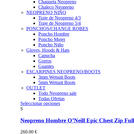
Chaqueta Neopreno
Chaleco Neopreno
NEOPRENO NIÑO
Traje de Neopreno 4/3
Traje de Neopreno 5/4
PONCHOS/CHANGE ROBES
Poncho Hombre
Poncho Mujer
Poncho Niño
Gloves, Hoods & Hats
Capucha
Gorros
Guantes
ESCARPINES NEOPRENO/BOOTS
3mm Wetsuit Boots
5mm Wetsuit Boots
OUTLET
Todo Neopreno
sale
Todas Ofertas
Este
Seleccionar opciones
producto
S
tiene
múltiples
Neopreno Hombre O’Neill Epic Chest Zip F
variantes.
Las
260.00
€