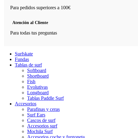
Para pedidos superiores a 100€
Atención al Cliente
Para todas tus preguntas
Surfskate
Fundas
Tablas de surf
Softboard
Shortboard
Fish
Evolutivas
Longboard
Tablas Paddle Surf
Accesorios
Parafinas y ceras
Surf Ears
Cascos de surf
Accesorios surf
Mochila Surf
Accesorios coche y furgoneta