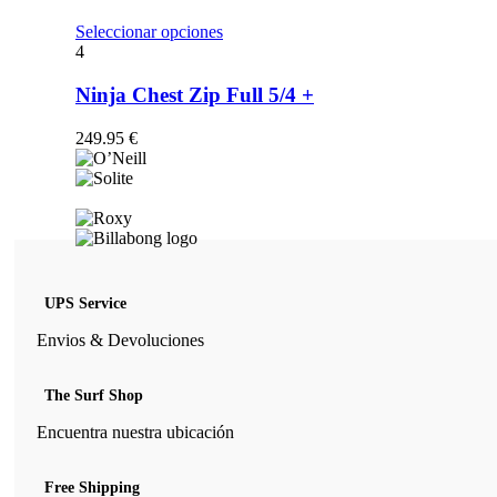
opciones
se
Este
Seleccionar opciones
pueden
producto
4
elegir
tiene
en
múltiples
Ninja Chest Zip Full 5/4 +
la
variantes.
página
Las
249.95
€
de
opciones
producto
se
pueden
elegir
en
la
página
de
UPS Service
producto
Envios & Devoluciones
The Surf Shop
Encuentra nuestra ubicación
Free Shipping