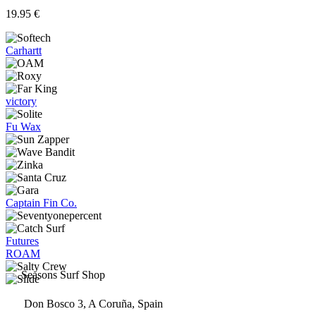
en
19.95
€
la
página
de
Carhartt
producto
victory
Fu Wax
Captain Fin Co.
Futures
ROAM
Seasons Surf Shop
Don Bosco 3, A Coruña, Spain