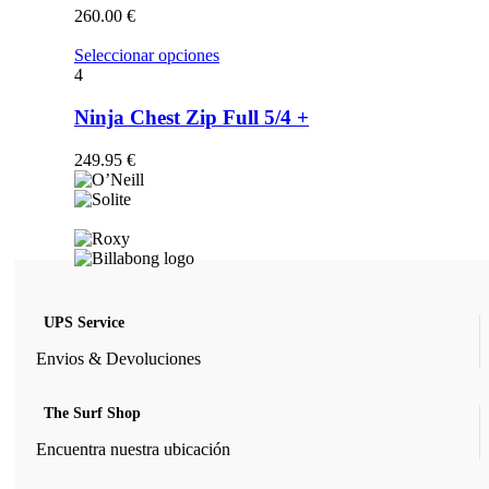
opciones
260.00
€
se
pueden
Este
Seleccionar opciones
elegir
producto
4
en
tiene
la
múltiples
Ninja Chest Zip Full 5/4 +
página
variantes.
de
Las
249.95
€
producto
opciones
se
pueden
elegir
en
la
página
de
UPS Service
producto
Envios & Devoluciones
The Surf Shop
Encuentra nuestra ubicación