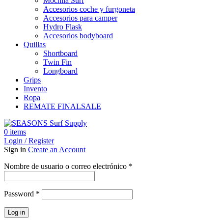
Mochila Surf
Accesorios coche y furgoneta
Accesorios para camper
Hydro Flask
Accesorios bodyboard
Quillas
Shortboard
Twin Fin
Longboard
Grips
Invento
Ropa
REMATE FINAL
SALE
0
items
Login / Register
Sign in
Create an Account
Obligatorio
Nombre de usuario o correo electrónico
*
Obligatorio
Password
*
Log in