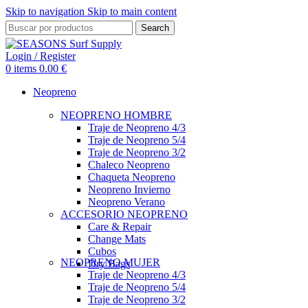
Skip to navigation
Skip to main content
Search
Login / Register
0
items
0.00
€
Neopreno
NEOPRENO HOMBRE
Traje de Neopreno 4/3
Traje de Neopreno 5/4
Traje de Neopreno 3/2
Chaleco Neopreno
Chaqueta Neopreno
Neopreno Invierno
Neopreno Verano
ACCESORIO NEOPRENO
Care & Repair
Change Mats
Cubos
NEOPRENO MUJER
Dry Bags
Traje de Neopreno 4/3
Traje de Neopreno 5/4
Traje de Neopreno 3/2