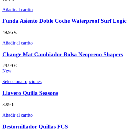
Añadir al carrito
Funda Asiento Doble Coche Waterproof Surf Logic
49.95
€
Añadir al carrito
Change Mat Cambiador Bolsa Neopreno Shapers
29.99
€
New
Este
Seleccionar opciones
producto
tiene
Llavero Quilla Seasons
múltiples
variantes.
3.99
€
Las
opciones
Añadir al carrito
se
pueden
Destornillador Quillas FCS
elegir