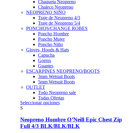
Chaqueta Neopreno
Chaleco Neopreno
NEOPRENO NIÑO
Traje de Neopreno 4/3
Traje de Neopreno 5/4
PONCHOS/CHANGE ROBES
Poncho Hombre
Poncho Mujer
Poncho Niño
Gloves, Hoods & Hats
Capucha
Gorros
Guantes
ESCARPINES NEOPRENO/BOOTS
3mm Wetsuit Boots
5mm Wetsuit Boots
OUTLET
Todo Neopreno
sale
Todas Ofertas
Este
Seleccionar opciones
producto
S
tiene
múltiples
Neopreno Hombre O’Neill Epic Chest Zip
variantes.
Full 4/3 BLK/BLK/BLK
Las