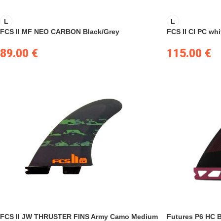
L
L
FCS II MF NEO CARBON Black/Grey
FCS II CI PC whi
89.00
€
115.00
€
FCS II JW THRUSTER FINS Army Camo Medium
Futures P6 HC 