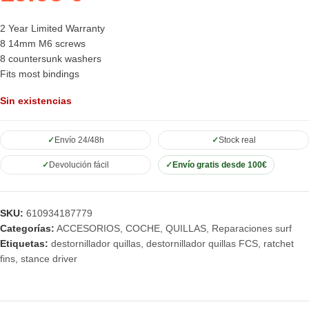
2 Year Limited Warranty
8 14mm M6 screws
8 countersunk washers
Fits most bindings
Sin existencias
Envío 24/48h
Stock real
Devolución fácil
Envío gratis desde 100€
SKU:
610934187779
Categorías:
ACCESORIOS
,
COCHE
,
QUILLAS
,
Reparaciones surf
Etiquetas:
destornillador quillas
,
destornillador quillas FCS
,
ratchet
fins
,
stance driver